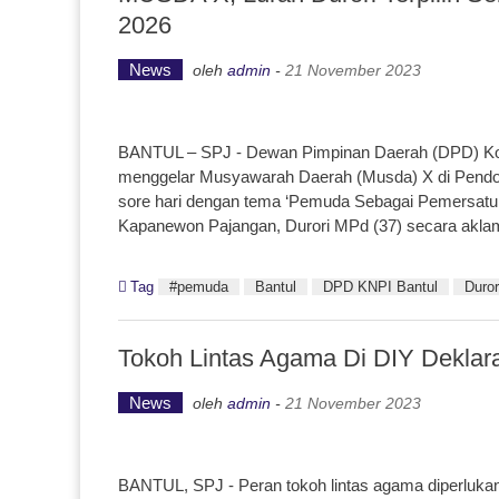
2026
News
oleh
admin
-
21 November 2023
BANTUL – SPJ - Dewan Pimpinan Daerah (DPD) Kom
menggelar Musyawarah Daerah (Musda) X di Pendop
sore hari dengan tema ‘Pemuda Sebagai Pemersatu 
Kapanewon Pajangan, Durori MPd (37) secara akla
Tag
#pemuda
Bantul
DPD KNPI Bantul
Duror
Tokoh Lintas Agama Di DIY Deklar
News
oleh
admin
-
21 November 2023
BANTUL, SPJ - Peran tokoh lintas agama diperluk