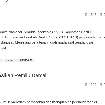
1547
ite Nasional Pemuda Indonesia (KNPI) Kabupaten Bantul
o Parasamya Pemkab Bantul, Sabtu (18/11/2023) pagi dan berakhi
Bangsa’. Menjelang penutupan, lurah muda asal Sendangsari
masi
i
jogja
MUSDA X
asikan Pemilu Damai
1188
an untuk meredam perpecahan dan menguatkan persaudaraan di