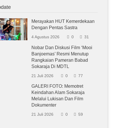
date
Merayakan HUT Kemerdekaan
Dengan Pentas Sastra
4 Agustus 2026
0
31
Nobar Dan Diskusi Film ‘Mooi
Banjoemas’ Resmi Menutup
Rangkaian Pameran Babad
Sokaraja Di MDTL
21 Juli 2026
0
77
GALERI FOTO: Memotret
Keindahan Alam Sokaraja
Melalui Lukisan Dan Film
Dokumenter
21 Juli 2026
0
59