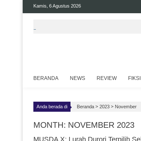
Skip
Kamis, 6 Agustus 2026
to
content
BERANDA
NEWS
REVIEW
FIKSI
Anda berada di
Beranda >
2023
>
November
MONTH: NOVEMBER 2023
MUSDA X; Lurah Durori Terpilih S