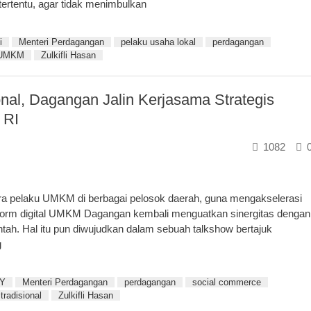
ertentu, agar tidak menimbulkan
i
Menteri Perdagangan
pelaku usaha lokal
perdagangan
UMKM
Zulkifli Hasan
nal, Dagangan Jalin Kerjasama Strategis
 RI
1082
a pelaku UMKM di berbagai pelosok daerah, guna mengakselerasi
atform digital UMKM Dagangan kembali menguatkan sinergitas dengan
intah. Hal itu pun diwujudkan dalam sebuah talkshow bertajuk
g
IY
Menteri Perdagangan
perdagangan
social commerce
tradisional
Zulkifli Hasan