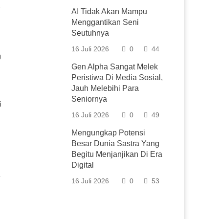
AI Tidak Akan Mampu
Menggantikan Seni
Seutuhnya
16 Juli 2026
0
44
0
Gen Alpha Sangat Melek
Peristiwa Di Media Sosial,
Jauh Melebihi Para
Seniornya
i
16 Juli 2026
0
49
Mengungkap Potensi
Besar Dunia Sastra Yang
Begitu Menjanjikan Di Era
Digital
16 Juli 2026
0
53