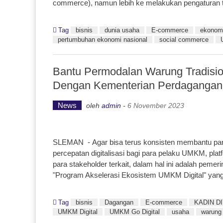
commerce), namun lebih ke melakukan pengaturan t
Tag
bisnis
dunia usaha
E-commerce
ekonom
pertumbuhan ekonomi nasional
social commerce
Bantu Permodalan Warung Tradisio
Dengan Kementerian Perdagangan
News
oleh
admin
-
6 November 2023
SLEMAN - Agar bisa terus konsisten membantu par
percepatan digitalisasi bagi para pelaku UMKM, pl
para stakeholder terkait, dalam hal ini adalah pemer
"Program Akselerasi Ekosistem UMKM Digital" yan
Tag
bisnis
Dagangan
E-commerce
KADIN D
UMKM Digital
UMKM Go Digital
usaha
warung 