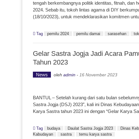
tengah berkembangnya politik identitas, fitnah, dan
2024. Sebab itu, tokoh lintas agama di DIY berku
(18/10/2023), untuk mendeklarasikan komitmen unt
Tag
pemilu 2024
pemilu damai
sarasehan
to
Gelar Sastra Jogja Jadi Acara Pa
Tahun 2023
News
oleh
admin
-
16 November 2023
BANTUL – Setelah kurang dari satu bulan sebelumny
Sastra Jogja (DSJ) 2023”, kali ini Dinas Kebuday
Karya Sastra tahun 2023 ini dengan “Gelar Karya Sa
Tag
budaya
Daulat Sastra Jogja 2023
Dinas Ke
Kabudayan
sastra
temu karya sastra