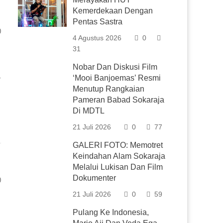
Kemerdekaan Dengan
Pentas Sastra
0
4 Agustus 2026
0
31
Nobar Dan Diskusi Film
‘Mooi Banjoemas’ Resmi
r
Menutup Rangkaian
Pameran Babad Sokaraja
Di MDTL
21 Juli 2026
0
77
GALERI FOTO: Memotret
Keindahan Alam Sokaraja
Melalui Lukisan Dan Film
Dokumenter
0
21 Juli 2026
0
59
Pulang Ke Indonesia,