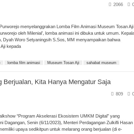
2066
urworejo menyelanggrakan Lomba Film Animasi Museum Tosan Aji
urworejo oleh Milenial’, lomba animasi ini dibuka untuk umum. Kepal
jo, Dyah Woro Setyaningsih S.Sos, MM menyampaikan bahwa
 Aji kepada
o
lomba film animasi
Museum Tosan Aji
sahabat museum
 Berjualan, Kita Hanya Mengatur Saja
809
alkshow “Program Akselerasi Ekosistem UMKM Digital” yang
ni Dagangan, Senin (6/11/2023), Menteri Perdagangan Zulkifli Hasan
iliki upaya sedikitpun untuk melarang orang berjualan (di e-