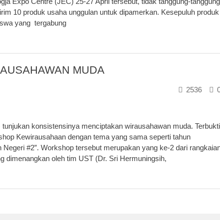
gja Expo Centre (JEC) 25-27 April tersebut, tidak tanggung-tanggung
rim 10 produk usaha unggulan untuk dipamerkan. Kesepuluh produk
siswa yang tergabung
IRAUSAHAWAN MUDA
2536
) tunjukan konsistensinya menciptakan wirausahawan muda. Terbukti
shop Kewirausahaan dengan tema yang sama seperti tahun
egeri #2”. Workshop tersebut merupakan yang ke-2 dari rangkaia
g dimenangkan oleh tim UST (Dr. Sri Hermuningsih,