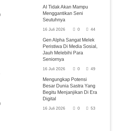
AI Tidak Akan Mampu
Menggantikan Seni
0
Seutuhnya
16 Juli 2026
0
44
Gen Alpha Sangat Melek
Peristiwa Di Media Sosial,
Jauh Melebihi Para
Seniornya
16 Juli 2026
0
49
Mengungkap Potensi
Besar Dunia Sastra Yang
Begitu Menjanjikan Di Era
Digital
0
16 Juli 2026
0
53