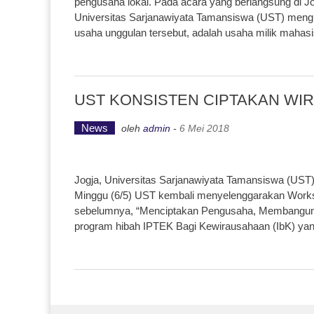
pengusaha lokal. Pada acara yang berlangsung di Jo
Universitas Sarjanawiyata Tamansiswa (UST) mengi
usaha unggulan tersebut, adalah usaha milik maha
UST KONSISTEN CIPTAKAN W
News
oleh
admin
-
6 Mei 2018
Jogja, Universitas Sarjanawiyata Tamansiswa (UST
Minggu (6/5) UST kembali menyelenggarakan Work
sebelumnya, “Menciptakan Pengusaha, Membangun N
program hibah IPTEK Bagi Kewirausahaan (IbK) yan