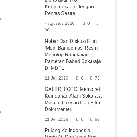
Kemerdekaan Dengan
Pentas Sastra
0
4 Agustus 2026
0
36
Nobar Dan Diskusi Film
‘Mooi Banjoemas’ Resmi
Menutup Rangkaian
Pameran Babad Sokaraja
Di MDTL
21 Juli 2026
0
78
GALERI FOTO: Memotret
Keindahan Alam Sokaraja
Melalui Lukisan Dan Film
Dokumenter
0
21 Juli 2026
0
60
Pulang Ke Indonesia,