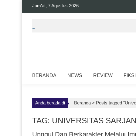
Skip
Jum'at, 7 Agustus 2026
to
content
BERANDA
NEWS
REVIEW
FIKSI
Anda berada di
Beranda >
Posts tagged "Univ
TAG: UNIVERSITAS SARJA
Unggul Dan Berkarakter Melalui I