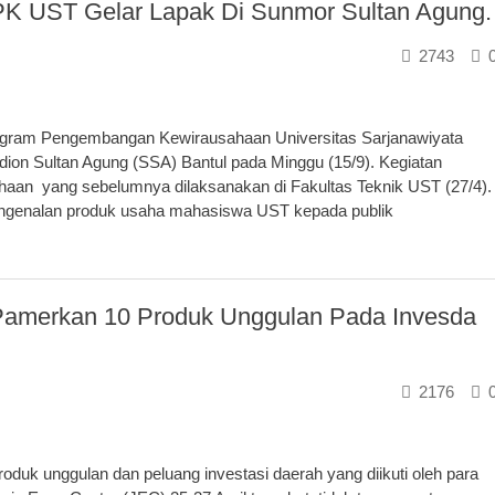
K UST Gelar Lapak Di Sunmor Sultan Agung.
2743
ram Pengembangan Kewirausahaan Universitas Sarjanawiyata
on Sultan Agung (SSA) Bantul pada Minggu (15/9). Kegiatan
haan yang sebelumnya dilaksanakan di Fakultas Teknik UST (27/4).
engenalan produk usaha mahasiswa UST kepada publik
Pamerkan 10 Produk Unggulan Pada Invesda
2176
k unggulan dan peluang investasi daerah yang diikuti oleh para