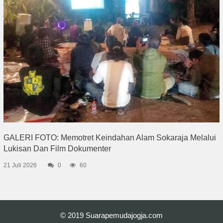
GALERI FOTO: Memotret Keindahan Alam Sokaraja Melalui
Lukisan Dan Film Dokumenter
21 Juli 2026
0
60
© 2019
Suarapemudajogja.com