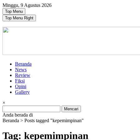
Skip
Minggu, 9 Agustus 2026
to
Top Menu
content
Top Menu Right
Beranda
News
Review
Fiksi
Opini
Gallery
×
Search
for:
Anda berada di
Beranda >
Posts tagged "kepemimpinan"
Tag: kepemimpinan