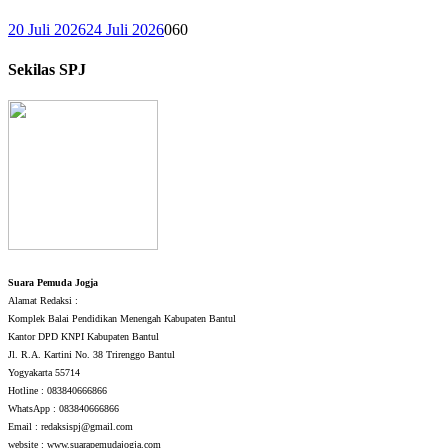
20 Juli 2026
24 Juli 2026
0
60
Sekilas SPJ
Suara Pemuda Jogja
Alamat Redaksi :
Komplek Balai Pendidikan Menengah Kabupaten Bantul
Kantor DPD KNPI Kabupaten Bantul
Jl. R.A. Kartini No. 38 Trirenggo Bantul
Yogyakarta 55714
Hotline : 083840666866
WhatsApp : 083840666866
Email : redaksispj@gmail.com
website : www.suarapemudajogja.com