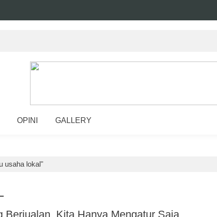
OPINI
GALLERY
u usaha lokal"
L
 Berjualan, Kita Hanya Mengatur Saja