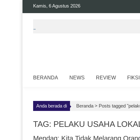
Skip
Kamis, 6 Agustus 2026
to
content
BERANDA
NEWS
REVIEW
FIKSI
Anda berada di
Beranda >
Posts tagged "pelak
TAG: PELAKU USAHA LOKA
Mendag: Kita Tidak Melarang Orang