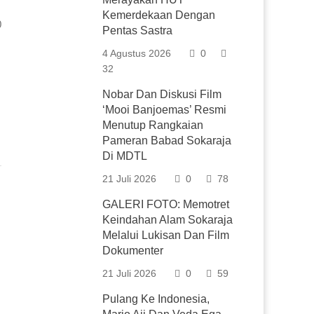
Kemerdekaan Dengan
0
Pentas Sastra
4 Agustus 2026
0
32
Nobar Dan Diskusi Film
‘Mooi Banjoemas’ Resmi
Menutup Rangkaian
Pameran Babad Sokaraja
Di MDTL
21 Juli 2026
0
78
GALERI FOTO: Memotret
Keindahan Alam Sokaraja
Melalui Lukisan Dan Film
Dokumenter
21 Juli 2026
0
59
Pulang Ke Indonesia,