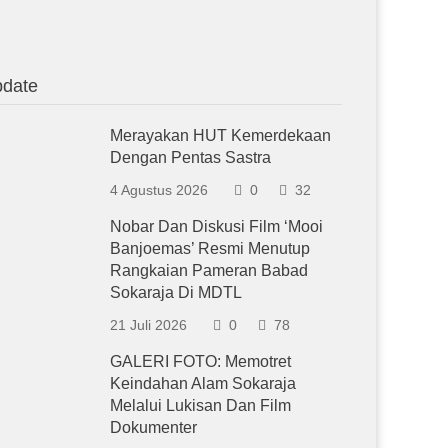
date
Merayakan HUT Kemerdekaan
Dengan Pentas Sastra
4 Agustus 2026
0
32
Nobar Dan Diskusi Film ‘Mooi
Banjoemas’ Resmi Menutup
Rangkaian Pameran Babad
Sokaraja Di MDTL
21 Juli 2026
0
78
GALERI FOTO: Memotret
Keindahan Alam Sokaraja
Melalui Lukisan Dan Film
Dokumenter