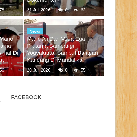
78
21 Juli 2026
0
62
News
 Mario
Mario Aji Dan Veda Ega
atama
Pratama Sambangi
imal Di
Yogyakarta, Sambut Balapan
ka
Kandang Di Mandalika
56
20 Juli 2026
0
55
FACEBOOK