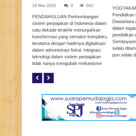
18 Mei 2026
0
502
YOGYAKARTA
Pendidikan 
PENDAHULUAN Perkembangan
Dewantara a
sistem perpajakan di Indonesia dalam
dalam ingat
satu dekade terakhir menunjukkan
pendidikan 
transformasi yang semakin kompleks,
Semboyannya
terutama dengan hadirnya digitalisasi
selalu dita
dalam administrasi fiskal. Integrasi
pun selalu d
teknologi dalam sistem perpajakan
tidak hanya mengubah mekanisme