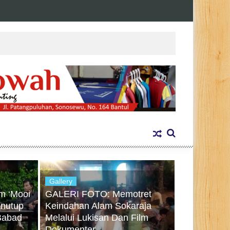
Gallery
m ‘Mooi
GALERI FOTO: Memotret
nutup
Keindahan Alam Sokaraja
Babad
Melalui Lukisan Dan Film
Dokumenter