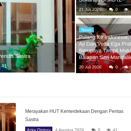
21 Juli 2026
0
News
Pulang Ke Indonesia,
Aji Dan Veda Ega Pr
Berupaya Tampil Maks
entas Sastra
Balapan Seri Mandali
41
20 Juli 2026
0
Merayakan HUT Kemerdekaan Dengan Pentas
Sastra
Azka Qintory
4 Agustus 2026
0
41