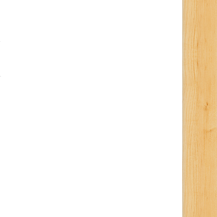
Mahasiswa KKN UPY Bangkitkan
Mengenal Atikah Wulanda
Semangat KWT Di Padukuhan
Mahasiswi Teknik Geode
Cungkuk
Yang Jadi Duta Generasi
Berencana
26 Februari 2026
0
394