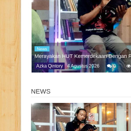
News
Merayakan HUT Kemerdekaan Dengan P
Azka Qintory
4 Agustus 2026
0
NEWS