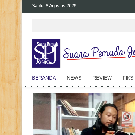
Skip
Sabtu, 8 Agustus 2026
to
content
BERANDA
NEWS
REVIEW
FIKSI