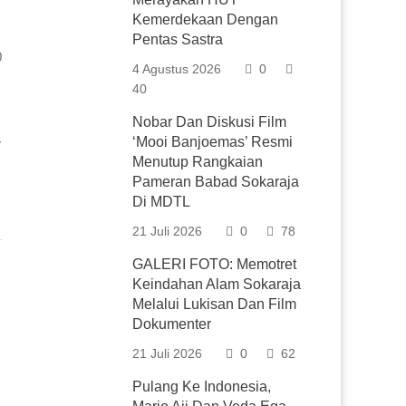
Kemerdekaan Dengan
Pentas Sastra
0
4 Agustus 2026
0
40
Nobar Dan Diskusi Film
‘Mooi Banjoemas’ Resmi
r
Menutup Rangkaian
Pameran Babad Sokaraja
Di MDTL
21 Juli 2026
0
78
GALERI FOTO: Memotret
Keindahan Alam Sokaraja
Melalui Lukisan Dan Film
Dokumenter
21 Juli 2026
0
62
Pulang Ke Indonesia,