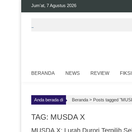
Skip
Jum'at, 7 Agustus 2026
to
content
BERANDA
NEWS
REVIEW
FIKSI
Anda berada di
Beranda >
Posts tagged "MUS
TAG: MUSDA X
MUSDA X; Lurah Durori Terpilih S