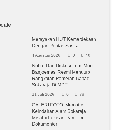
date
Merayakan HUT Kemerdekaan
Dengan Pentas Sastra
4 Agustus 2026
0
40
Nobar Dan Diskusi Film ‘Mooi
Banjoemas’ Resmi Menutup
Rangkaian Pameran Babad
Sokaraja Di MDTL
21 Juli 2026
0
78
GALERI FOTO: Memotret
Keindahan Alam Sokaraja
Melalui Lukisan Dan Film
Dokumenter