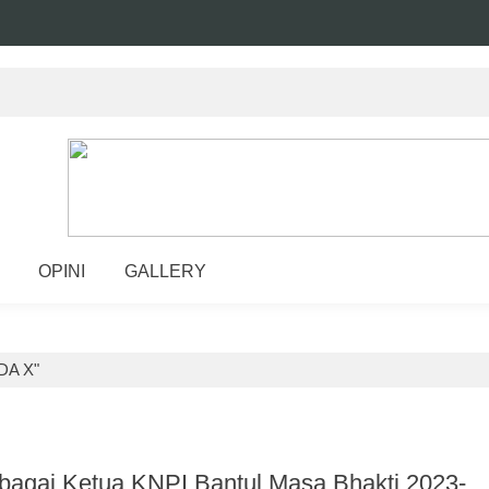
OPINI
GALLERY
DA X"
ebagai Ketua KNPI Bantul Masa Bhakti 2023-