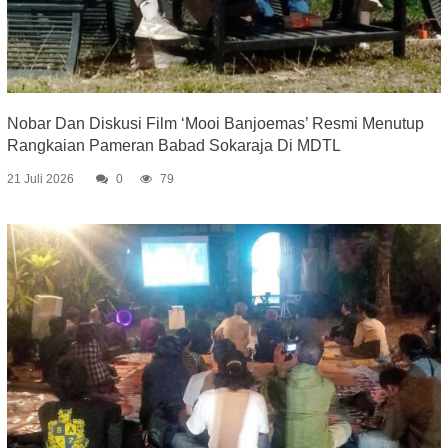
Nobar Dan Diskusi Film ‘Mooi Banjoemas’ Resmi Menutup
Rangkaian Pameran Babad Sokaraja Di MDTL
21 Juli 2026
0
79