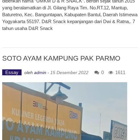
diberikan nama “UMKM D & R SNACK”. berdiri sejak tahun 2015
yang beralamatkan di Jl. Gilang Raya Tim. No.RT.12, Mantup,
Baturetno, Kec. Banguntapan, Kabupaten Bantul, Daerah Istimewa
Yogyakarta 55197. D&R Snack kepanjangan dari Dwi & Ratna,. 7
tahun usaha D&R Snack
SOTO AYAM KAMPUNG PAK PARMO
Essay
0
1611
oleh
admin
-
15 Desember 2022