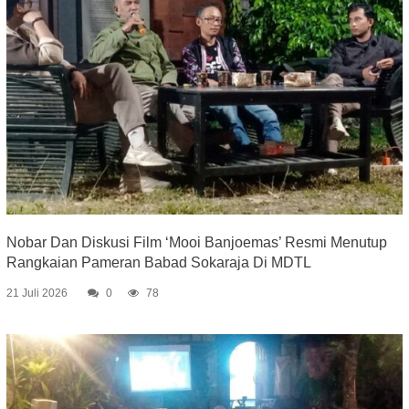
Nobar Dan Diskusi Film ‘Mooi Banjoemas’ Resmi Menutup
Rangkaian Pameran Babad Sokaraja Di MDTL
21 Juli 2026
0
78