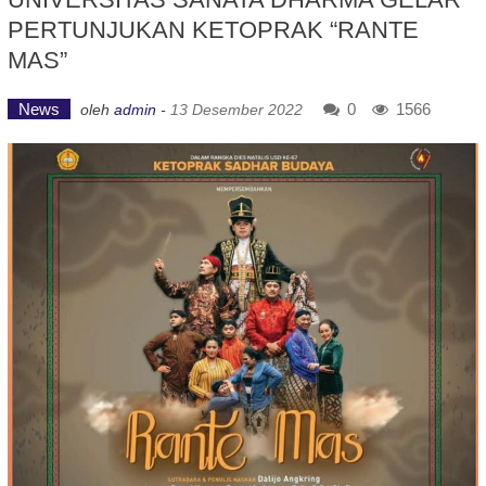
PERTUNJUKAN KETOPRAK “RANTE
MAS”
News
0
1566
oleh
admin
-
13 Desember 2022