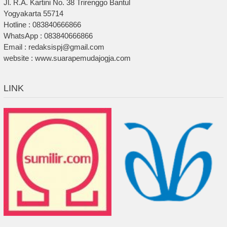
Jl. R.A. Kartini No. 38 Trirenggo Bantul
Yogyakarta 55714
Hotline : 083840666866
WhatsApp : 083840666866
Email : redaksispj@gmail.com
website : www.suarapemudajogja.com
LINK