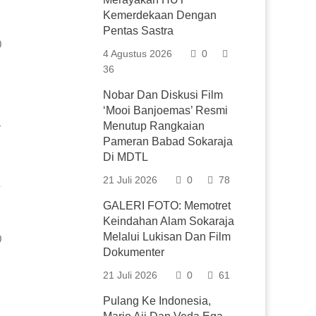
Kemerdekaan Dengan
Pentas Sastra
0
4 Agustus 2026
0
36
Nobar Dan Diskusi Film
‘Mooi Banjoemas’ Resmi
Menutup Rangkaian
r
Pameran Babad Sokaraja
Di MDTL
21 Juli 2026
0
78
GALERI FOTO: Memotret
Keindahan Alam Sokaraja
Melalui Lukisan Dan Film
0
Dokumenter
21 Juli 2026
0
61
Pulang Ke Indonesia,