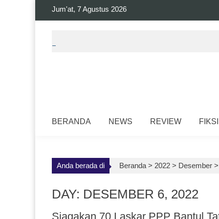
Skip
Jum'at, 7 Agustus 2026
to
content
BERANDA
NEWS
REVIEW
FIKSI
Anda berada di
Beranda >
2022
>
Desember
DAY: DESEMBER 6, 2022
Siagakan 70 Laskar PPP Bantul Tat