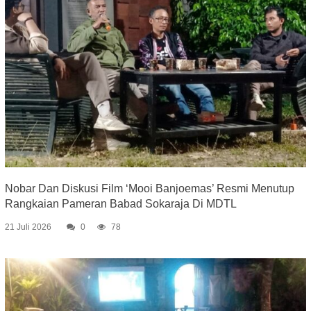
Nobar Dan Diskusi Film ‘Mooi Banjoemas’ Resmi Menutup
Rangkaian Pameran Babad Sokaraja Di MDTL
21 Juli 2026
0
78