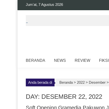
Skip
Jum'at, 7 Agustus 2026
to
content
BERANDA
NEWS
REVIEW
FIKSI
Anda berada di
Beranda >
2022
>
Desember
DAY: DESEMBER 22, 2022
Soft Opening Gramedia Pakuwon Jo