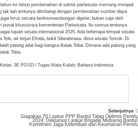
i tahun ke tahun pembenahan di sektor pariwisata memang menjadi
ang tak lain tentunya diimbangi dengan pembenahan sumber daya
juga terus secara berkesinambungan digelar, bukan saja oleh
h pusat khususnya kementerian Pariwisata. Itu semua tentunya
agai tujuan wisata internasional 2025. Ada beberapa tempat wisata
 Tele, air terjun Efrata, bukit Sibeabeaaa, desa wisata Tomok. Di
 adalah patung adat bagi bangsa Batak Toba. Dimana ada patung yang
atak Toba.
/ Kelas: 3E PGSD / Tugas Mata Kuliah: Bahasa Indonesia
Selanjutnya
Siagakan 70 Laskar PPP Bantul Tatap Optimis Pemil
2024; Deklarasi Laskar Brigade Mubaroq Bantul
Komitmen Jaga Ketertiban dan Keamanan Pemil