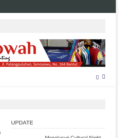
UPDATE
0
Menelusuri Cultural Night