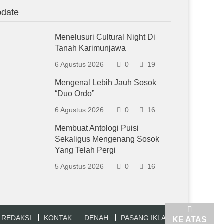
date
Menelusuri Cultural Night Di
Tanah Karimunjawa
6 Agustus 2026
0
19
Mengenal Lebih Jauh Sosok
“Duo Ordo”
6 Agustus 2026
0
16
Membuat Antologi Puisi
Sekaligus Mengenang Sosok
Yang Telah Pergi
5 Agustus 2026
0
16
REDAKSI
KONTAK
DENAH
PASANG IKLAN
KE ATAS