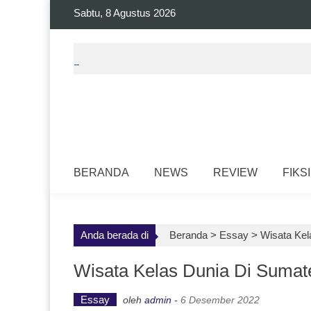
Skip
Sabtu, 8 Agustus 2026
to
content
BERANDA
NEWS
REVIEW
FIKSI
Anda berada di
Beranda >
Essay
>
Wisata Kel
Wisata Kelas Dunia Di Sumat
Essay
oleh
admin
-
6 Desember 2022