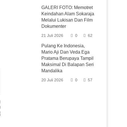
GALERI FOTO: Memotret
Keindahan Alam Sokaraja
Melalui Lukisan Dan Film
Dokumenter
21 Juli 2026
0
62
Pulang Ke Indonesia,
Mario Aji Dan Veda Ega
Pratama Berupaya Tampil
Maksimal Di Balapan Seri
Mandalika
20 Juli 2026
0
57
u
,
u