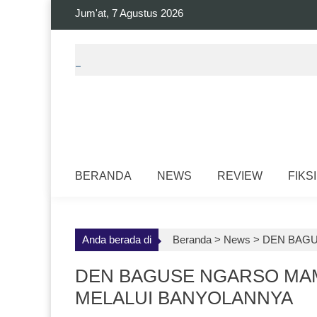
Skip
Jum'at, 7 Agustus 2026
to
content
BERANDA
NEWS
REVIEW
FIKSI
Anda berada di
Beranda >
News
>
DEN BAGU
DEN BAGUSE NGARSO MAM
MELALUI BANYOLANNYA