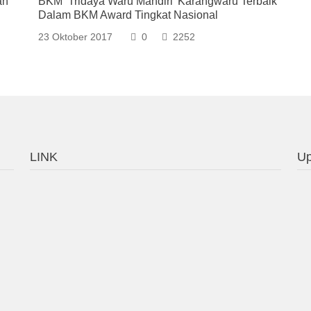
ah
BKM ‘Tridaya Waru Mandiri’ Karangwaru Terbaik
Dalam BKM Award Tingkat Nasional
23 Oktober 2017
0
2252
LINK
Up