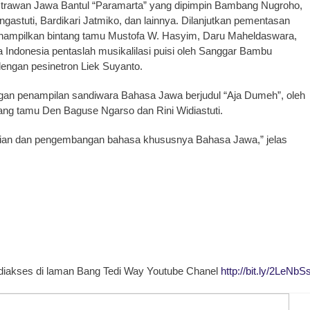
strawan Jawa Bantul “Paramarta” yang dipimpin Bambang Nugroho,
astuti, Bardikari Jatmiko, dan lainnya. Dilanjutkan pementasan
nampilkan bintang tamu Mustofa W. Hasyim, Daru Maheldaswara,
ra Indonesia pentaslah musikalilasi puisi oleh Sanggar Bambu
dengan pesinetron Liek Suyanto.
gan penampilan sandiwara Bahasa Jawa berjudul “Aja Dumeh”, oleh
ntang tamu Den Baguse Ngarso dan Rini Widiastuti.
starian dan pengembangan bahasa khususnya Bahasa Jawa,” jelas
a diakses di laman Bang Tedi Way Youtube Chanel
http://bit.ly/2LeNbS