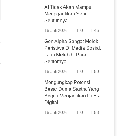
AI Tidak Akan Mampu
Menggantikan Seni
Seutuhnya
16 Juli 2026
0
46
A
S
L
Gen Alpha Sangat Melek
Peristiwa Di Media Sosial,
Jauh Melebihi Para
Seniornya
16 Juli 2026
0
50
Mengungkap Potensi
Besar Dunia Sastra Yang
Begitu Menjanjikan Di Era
Digital
16 Juli 2026
0
53