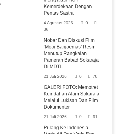
0
Kemerdekaan Dengan
Pentas Sastra
4 Agustus 2026
0
36
Nobar Dan Diskusi Film
‘Mooi Banjoemas’ Resmi
Menutup Rangkaian
Pameran Babad Sokaraja
Di MDTL
21 Juli 2026
0
78
GALERI FOTO: Memotret
Keindahan Alam Sokaraja
Melalui Lukisan Dan Film
Dokumenter
21 Juli 2026
0
61
Pulang Ke Indonesia,