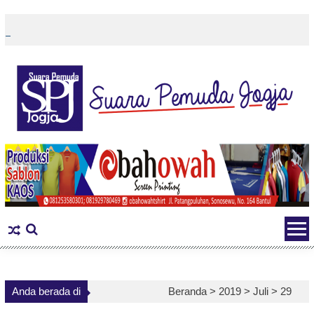
Skip
to
content
Anda berada di
Beranda >
2019
>
Juli
>
29