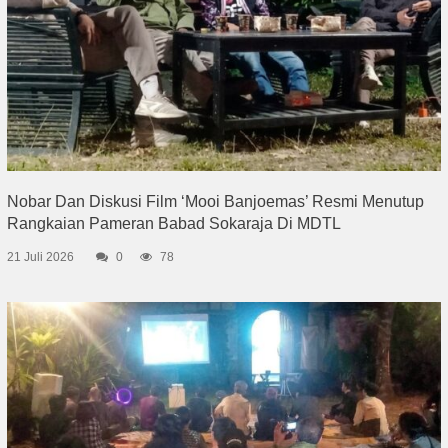
Nobar Dan Diskusi Film ‘Mooi Banjoemas’ Resmi Menutup
Rangkaian Pameran Babad Sokaraja Di MDTL
21 Juli 2026
0
78