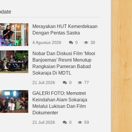
date
Merayakan HUT Kemerdekaan
Dengan Pentas Sastra
4 Agustus 2026
0
30
Nobar Dan Diskusi Film ‘Mooi
Banjoemas’ Resmi Menutup
Rangkaian Pameran Babad
Sokaraja Di MDTL
21 Juli 2026
0
77
GALERI FOTO: Memotret
Keindahan Alam Sokaraja
Melalui Lukisan Dan Film
Dokumenter
21 Juli 2026
0
59