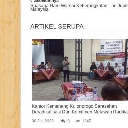
Post
Sebelumnya
Suasana Haru Warnai Keberangkatan The Jupit
Navigation
Malaysia
ARTIKEL SERUPA
Kantor Kemenang Kulonprogo Sarasehan
Deradikalisasi Dan Komitmen Melawan Radika
30 Juli 2022
0
1245