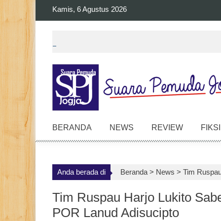
Skip
Kamis, 6 Agustus 2026
to
content
BERANDA
NEWS
REVIEW
FIKSI
Anda berada di
Beranda >
News
>
Tim Ruspau
Tim Ruspau Harjo Lukito Sab
POR Lanud Adisucipto