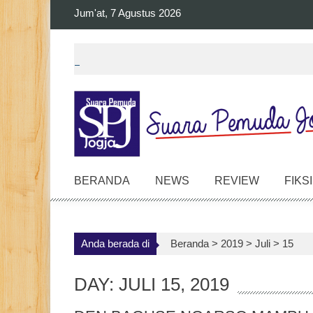
Skip
Jum'at, 7 Agustus 2026
to
content
BERANDA
NEWS
REVIEW
FIKSI
Anda berada di
Beranda >
2019
>
Juli
>
15
DAY: JULI 15, 2019