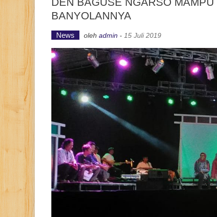
DEN BAGUSE NGARSO MAMPU 
BANYOLANNYA
News
oleh
admin
-
15 Juli 2019