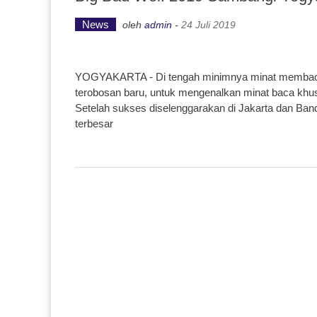
News
oleh
admin
-
24 Juli 2019
YOGYAKARTA - Di tengah minimnya minat membaca buk
terobosan baru, untuk mengenalkan minat baca khus
Setelah sukses diselenggarakan di Jakarta dan Bandu
terbesar