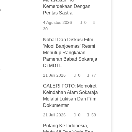
Kemerdekaan Dengan
0
Pentas Sastra
4 Agustus 2026
0
30
Nobar Dan Diskusi Film
l
‘Mooi Banjoemas’ Resmi
Menutup Rangkaian
Pameran Babad Sokaraja
Di MDTL
21 Juli 2026
0
77
GALERI FOTO: Memotret
Keindahan Alam Sokaraja
Melalui Lukisan Dan Film
Dokumenter
21 Juli 2026
0
59
Pulang Ke Indonesia,