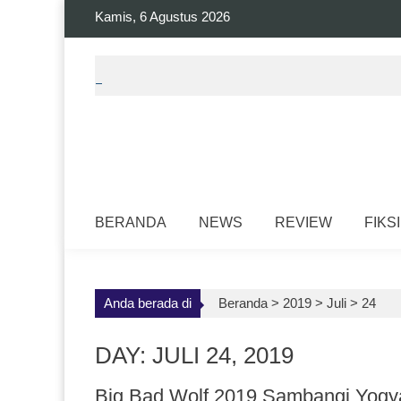
Skip
Kamis, 6 Agustus 2026
to
content
BERANDA
NEWS
REVIEW
FIKSI
Anda berada di
Beranda >
2019
>
Juli
>
24
DAY: JULI 24, 2019
Big Bad Wolf 2019 Sambangi Yogyak