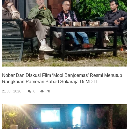
Nobar Dan Diskusi Film ‘Mooi Banjoemas’ Resmi Menutup
Rangkaian Pameran Babad Sokaraja Di MDTL
21 Juli 2026
0
78