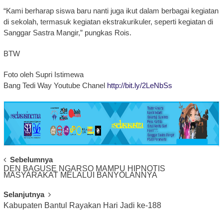
“Kami berharap siswa baru nanti juga ikut dalam berbagai kegiatan
di sekolah, termasuk kegiatan ekstrakurikuler, seperti kegiatan di
Sanggar Sastra Mangir,” pungkas Rois.
BTW
Foto oleh Supri Istimewa
Bang Tedi Way Youtube Chanel
http://bit.ly/2LeNbSs
Post
Sebelumnya
DEN BAGUSE NGARSO MAMPU HIPNOTIS
Navigation
MASYARAKAT MELALUI BANYOLANNYA
Selanjutnya
Kabupaten Bantul Rayakan Hari Jadi ke-188