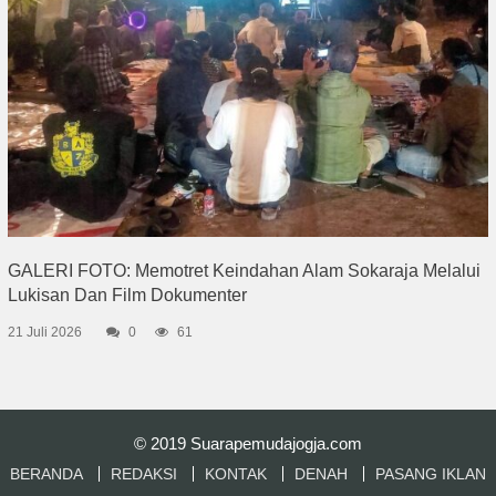
GALERI FOTO: Memotret Keindahan Alam Sokaraja Melalui
Lukisan Dan Film Dokumenter
21 Juli 2026
0
61
© 2019
Suarapemudajogja.com
BERANDA
REDAKSI
KONTAK
DENAH
PASANG IKLAN