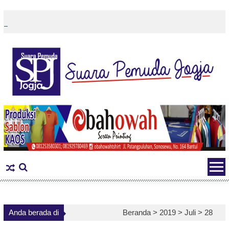
Skip
to
content
Anda berada di
Beranda >
2019
>
Juli
>
28