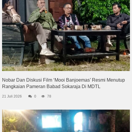
Nobar Dan Diskusi Film ‘Mooi Banjoemas’ Resmi Menutup
Rangkaian Pameran Babad Sokaraja Di MDTL
21 Juli 2026
0
78