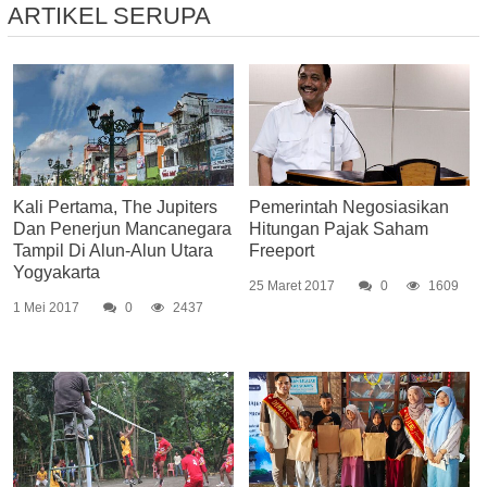
ARTIKEL SERUPA
Kali Pertama, The Jupiters
Pemerintah Negosiasikan
Dan Penerjun Mancanegara
Hitungan Pajak Saham
Tampil Di Alun-Alun Utara
Freeport
Yogyakarta
25 Maret 2017
0
1609
1 Mei 2017
0
2437