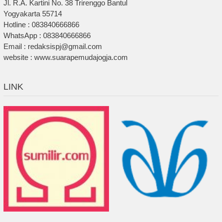
Jl. R.A. Kartini No. 38 Trirenggo Bantul
Yogyakarta 55714
Hotline : 083840666866
WhatsApp : 083840666866
Email : redaksispj@gmail.com
website : www.suarapemudajogja.com
LINK