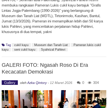
membuka rangkaian Pameran Lukis cukil kayu bertajuk "Grafis
Lintas Jogja-Palembang (1990-2026)" yang berlangsung di
Museum dan Tanah Liat (MDTL), Tirtonirmolo, Kasihan, Bantul,
Jumat (13/3/2026). Pameran ini menampilkan lebih dari 50 karya
lukis Pahlevi, yang menceritakan perjalanan hidup Pahlevi,
khususnya di dua tempat, yakni
Tag
cukil kayu
Museum dan Tanah Liat
Pameran lukis cukil
kayu
seni cukil kayu
Syahrizal Pahlevi
GALERI FOTO: Ngasah Roso Di Era
Kecacatan Demokrasi
Gallery
0
304
oleh
Azka Qintory
-
12 Maret 2026