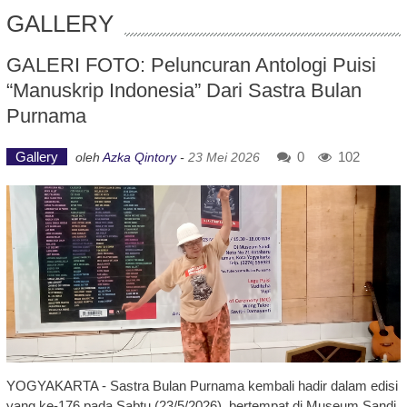
GALLERY
GALERI FOTO: Peluncuran Antologi Puisi
“Manuskrip Indonesia” Dari Sastra Bulan
Purnama
Gallery
0
102
oleh
Azka Qintory
-
23 Mei 2026
YOGYAKARTA - Sastra Bulan Purnama kembali hadir dalam edisi
yang ke-176 pada Sabtu (23/5/2026), bertempat di Museum Sandi,