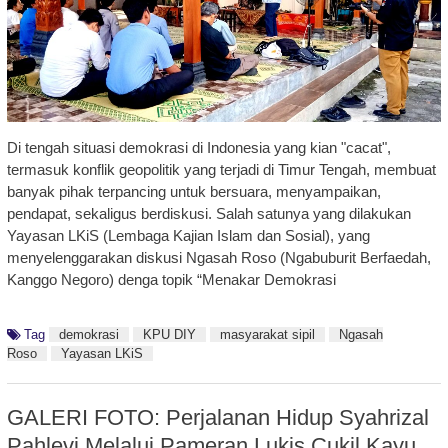
Di tengah situasi demokrasi di Indonesia yang kian "cacat",
termasuk konflik geopolitik yang terjadi di Timur Tengah, membuat
banyak pihak terpancing untuk bersuara, menyampaikan,
pendapat, sekaligus berdiskusi. Salah satunya yang dilakukan
Yayasan LKiS (Lembaga Kajian Islam dan Sosial), yang
menyelenggarakan diskusi Ngasah Roso (Ngabuburit Berfaedah,
Kanggo Negoro) denga topik “Menakar Demokrasi
Tag
demokrasi
KPU DIY
masyarakat sipil
Ngasah
Roso
Yayasan LKiS
GALERI FOTO: Perjalanan Hidup Syahrizal
Pahlevi Melalui Pameran Lukis Cukil Kayu