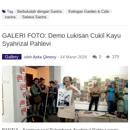
Tag
Berbukalah dengan Sastra
Kelingan Garden & Cafe
sastra
Selasa Sastra
GALERI FOTO: Demo Lukisan Cukil Kayu
Syahrizal Pahlevi
Gallery
0
379
oleh
Azka Qintory
-
14 Maret 2026
BANTUL - Seniman asal Palembang, Syahrizal Pahlevi resmi