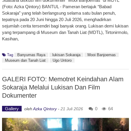
Suasana diskusi film dokumenter "Mooi Banjoemas" di MDTL
(Foto: Azka Qintory) BANTUL - Pameran bertajuk “Babad
Sokaraja” yang telah berlangsung selama satu bulan penuh,
tepatnya pada 20 Juni hingga 20 Juli 2026, menghadirkan
sejumlah cerita tersendiri bagi banyak orang. Lukisan demi lukisan
yang terpampang di Museum dan Tanah Liat (MDTL), Tirtonirmolo,
Kasihan,
Tag
Banyumas Raya
lukisan Sokaraja
Mooi Banjoemas
Museum dan Tanah Liat
Ugo Untoro
GALERI FOTO: Memotret Keindahan Alam
Sokaraja Melalui Lukisan Dan Film
Dokumenter
Gallery
0
64
oleh
Azka Qintory
-
21 Juli 2026