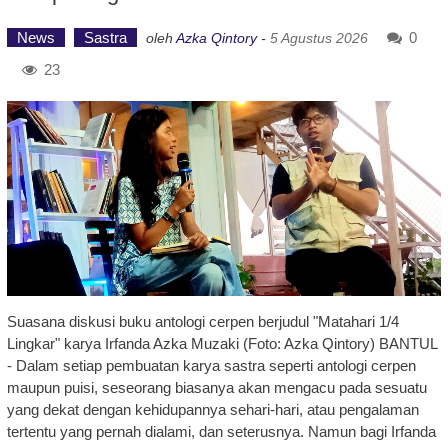
News
Sastra
0
oleh
Azka Qintory
-
5 Agustus 2026
23
Suasana diskusi buku antologi cerpen berjudul "Matahari 1/4
Lingkar" karya Irfanda Azka Muzaki (Foto: Azka Qintory) BANTUL
- Dalam setiap pembuatan karya sastra seperti antologi cerpen
maupun puisi, seseorang biasanya akan mengacu pada sesuatu
yang dekat dengan kehidupannya sehari-hari, atau pengalaman
tertentu yang pernah dialami, dan seterusnya. Namun bagi Irfanda