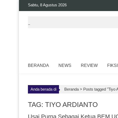
Skip
Sabtu, 8 Agustus 2026
to
content
BERANDA
NEWS
REVIEW
FIKSI
Anda berada di
Beranda >
Posts tagged "Tiyo A
TAG: TIYO ARDIANTO
Usai Purna Sebagai Ketua BEM UGM