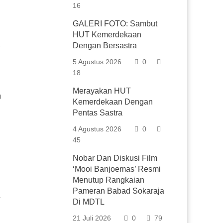
16
GALERI FOTO: Sambut
HUT Kemerdekaan
Dengan Bersastra
5 Agustus 2026
0
18
Merayakan HUT
0
Kemerdekaan Dengan
Pentas Sastra
4 Agustus 2026
0
45
Nobar Dan Diskusi Film
‘Mooi Banjoemas’ Resmi
Menutup Rangkaian
Pameran Babad Sokaraja
Di MDTL
21 Juli 2026
0
79