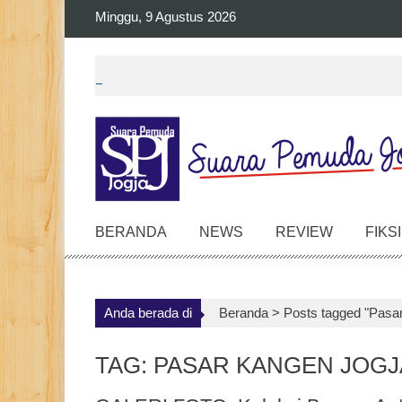
Skip
Minggu, 9 Agustus 2026
to
content
BERANDA
NEWS
REVIEW
FIKSI
Anda berada di
Beranda >
Posts tagged "Pasa
TAG: PASAR KANGEN JOGJ