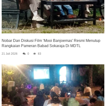
Nobar Dan Diskusi Film ‘Mooi Banjoemas’ Resmi Menutup
Rangkaian Pameran Babad Sokaraja Di MDTL
21 Juli 2026
0
83