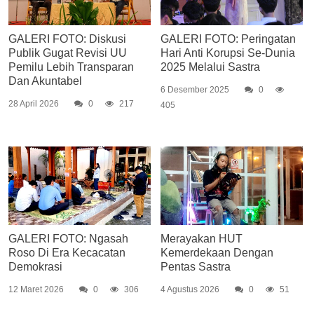
GALERI FOTO: Diskusi
GALERI FOTO: Peringatan
Publik Gugat Revisi UU
Hari Anti Korupsi Se-Dunia
Pemilu Lebih Transparan
2025 Melalui Sastra
Dan Akuntabel
6 Desember 2025
0
28 April 2026
0
217
405
GALERI FOTO: Ngasah
Merayakan HUT
Roso Di Era Kecacatan
Kemerdekaan Dengan
Demokrasi
Pentas Sastra
12 Maret 2026
0
306
4 Agustus 2026
0
51