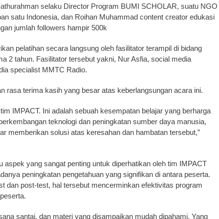
mi Fathurahman selaku Director Program BUMI SCHOLAR, suatu NGO
pan satu Indonesia, dan Roihan Muhammad content creator edukasi
ngan jumlah followers hampir 500k
an pelatihan secara langsung oleh fasilitator terampil di bidang
2 tahun. Fasilitator tersebut yakni, Nur Asfia, social media
ia specialist MMTC Radio.
rasa terima kasih yang besar atas keberlangsungan acara ini.
h tim IMPACT. Ini adalah sebuah kesempatan belajar yang berharga
ait perkembangan teknologi dan peningkatan sumber daya manusia,
ar memberikan solusi atas keresahan dan hambatan tersebut,”
u aspek yang sangat penting untuk diperhatikan oleh tim IMPACT
nya peningkatan pengetahuan yang signifikan di antara peserta.
t dan post-test, hal tersebut mencerminkan efektivitas program
peserta.
ana santai, dan materi yang disampaikan mudah dipahami. Yang