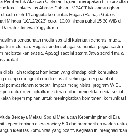
embentuk Aksi dan Ciptakan Tujuan) merupakan tim konsultan
 Komunikasi Universitas Ahmad Dahlan, IMPACT Melangsungkan
 dihadiri oleh 14 anggota komunitas Regas (Remaja Geblek
 hari Minggu (10/12/2023) pukul 10.00 hingga pukul 15.30 WIB di
, Daerah Istimewa Yogyakarta.
h masifnya penggunaan media sosial di kalangan generasi muda,
justru melemah. Regas sendiri sebagai komunitas pegiat sastra
melestarikan sastra. Apalagi saat ini sastra Jawa sendiri mulai
asyarakat.
di sisi lain terdapat hambatan yang dihadapi oleh komunitas
ang mampu mengelola media sosial, sehingga menghambat
tasi permasalahan tersebut, Impact menginisiasi program WIBU
respon untuk meningkatkan keterampilan mengelola media sosial
kalan kepemimpinan untuk meningkatkan komitmen, komunikasi
Muda Berdaya Melalui Sosial Media dan Kepemimpinan di Era
kait kepemimpinan di era society 5.0 dan memberikan wadah untuk
un identitas komunitas yang positif. Kegiatan ini menghadirkan