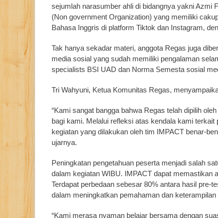
sejumlah narasumber ahli di bidangnya yakni Az
(Non government Organization) yang memiliki caku
Bahasa Inggris di platform Tiktok dan Instagram, de
Tak hanya sekadar materi, anggota Regas juga diberik
media sosial yang sudah memiliki pengalaman selama 
specialists BSI UAD dan Norma Semesta sosial med
Tri Wahyuni, Ketua Komunitas Regas, menyampaikan 
“Kami sangat bangga bahwa Regas telah dipilih ole
bagi kami. Melalui refleksi atas kendala kami terk
kegiatan yang dilakukan oleh tim IMPACT benar-ben
ujarnya.
Peningkatan pengetahuan peserta menjadi salah sat
dalam kegiatan WIBU. IMPACT dapat memastikan ada
Terdapat perbedaan sebesar 80% antara hasil pre-tes
dalam meningkatkan pemahaman dan keterampilan 
“Kami merasa nyaman belajar bersama dengan suas