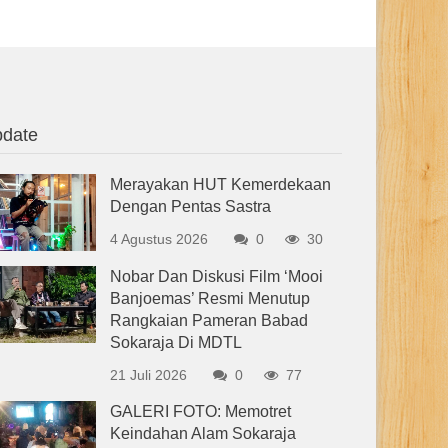
date
Merayakan HUT Kemerdekaan
Dengan Pentas Sastra
4 Agustus 2026
0
30
Nobar Dan Diskusi Film ‘Mooi
Banjoemas’ Resmi Menutup
Rangkaian Pameran Babad
Sokaraja Di MDTL
21 Juli 2026
0
77
GALERI FOTO: Memotret
Keindahan Alam Sokaraja