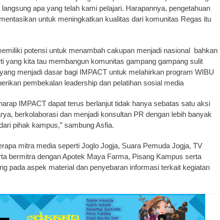
a langsung apa yang telah kami pelajari. Harapannya, pengetahuan
lementasikan untuk meningkatkan kualitas dari komunitas Regas itu
memiliki potensi untuk menambah cakupan menjadi nasional bahkan
eperti yang kita tau membangun komunitas gampang gampang sulit
lah yang menjadi dasar bagi IMPACT untuk melahirkan program WIBU
kan pembekalan leadership dan pelatihan sosial media
arap IMPACT dapat terus berlanjut tidak hanya sebatas satu aksi
ya, berkolaborasi dan menjadi konsultan PR dengan lebih banyak
 dari pihak kampus,” sambung Asfia.
rapa mitra media seperti Joglo Jogja, Suara Pemuda Jogja, TV
bermitra dengan Apotek Maya Farma, Pisang Kampus serta
ng pada aspek material dan penyebaran informasi terkait kegiatan