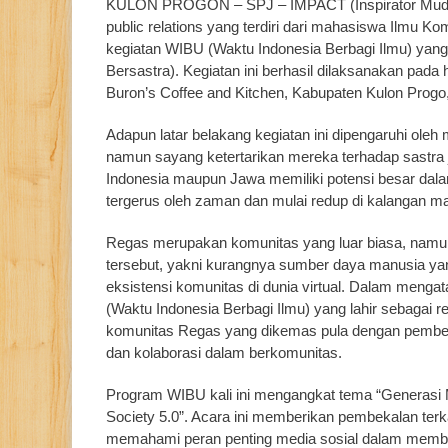
KULON PROGON – SPJ – IMPACT (Inspirator Muda P
public relations yang terdiri dari mahasiswa Ilmu
kegiatan WIBU (Waktu Indonesia Berbagi Ilmu) yang
Bersastra). Kegiatan ini berhasil dilaksanakan pada
Buron’s Coffee and Kitchen, Kabupaten Kulon Progo
Adapun latar belakang kegiatan ini dipengaruhi ole
namun sayang ketertarikan mereka terhadap sastra 
Indonesia maupun Jawa memiliki potensi besar dalam 
tergerus oleh zaman dan mulai redup di kalangan m
Regas merupakan komunitas yang luar biasa, namun 
tersebut, yakni kurangnya sumber daya manusia y
eksistensi komunitas di dunia virtual. Dalam menga
(Waktu Indonesia Berbagi Ilmu) yang lahir sebagai 
komunitas Regas yang dikemas pula dengan pembe
dan kolaborasi dalam berkomunitas.
Program WIBU kali ini mengangkat tema “Generasi 
Society 5.0”. Acara ini memberikan pembekalan ter
memahami peran penting media sosial dalam membang