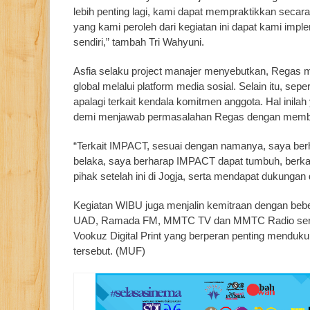
lebih penting lagi, kami dapat mempraktikkan secar
yang kami peroleh dari kegiatan ini dapat kami imp
sendiri,” tambah Tri Wahyuni.
Asfia selaku project manajer menyebutkan, Regas 
global melalui platform media sosial. Selain itu, s
apalagi terkait kendala komitmen anggota. Hal ini
demi menjawab permasalahan Regas dengan memberi
“Terkait IMPACT, sesuai dengan namanya, saya berh
belaka, saya berharap IMPACT dapat tumbuh, berkar
pihak setelah ini di Jogja, serta mendapat dukungan
Kegiatan WIBU juga menjalin kemitraan dengan bebe
UAD, Ramada FM, MMTC TV dan MMTC Radio serta 
Vookuz Digital Print yang berperan penting menduku
tersebut. (MUF)