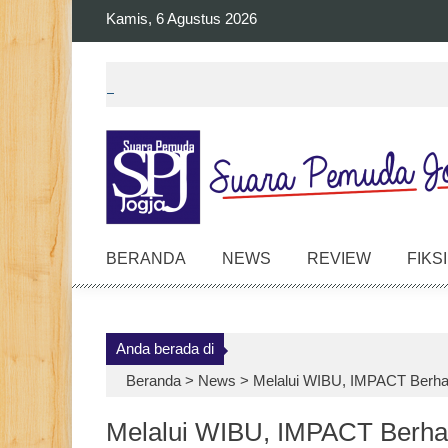
Skip
Kamis, 6 Agustus 2026
to
content
BERANDA
NEWS
REVIEW
FIKSI
Anda berada di
Beranda >
News
>
Melalui WIBU, IMPACT Berha
Melalui WIBU, IMPACT Berhas