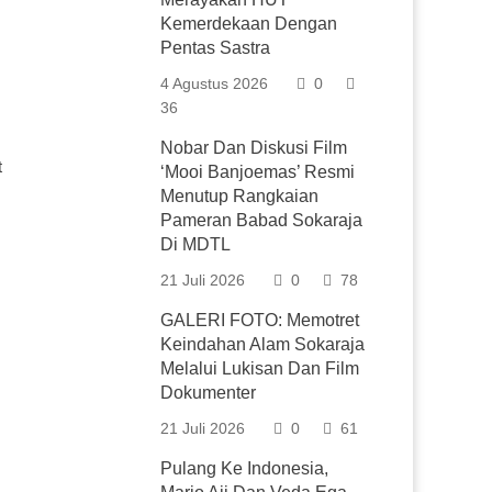
Kemerdekaan Dengan
Pentas Sastra
4 Agustus 2026
0
36
Nobar Dan Diskusi Film
t
‘Mooi Banjoemas’ Resmi
Menutup Rangkaian
Pameran Babad Sokaraja
Di MDTL
21 Juli 2026
0
78
GALERI FOTO: Memotret
Keindahan Alam Sokaraja
Melalui Lukisan Dan Film
Dokumenter
21 Juli 2026
0
61
Pulang Ke Indonesia,