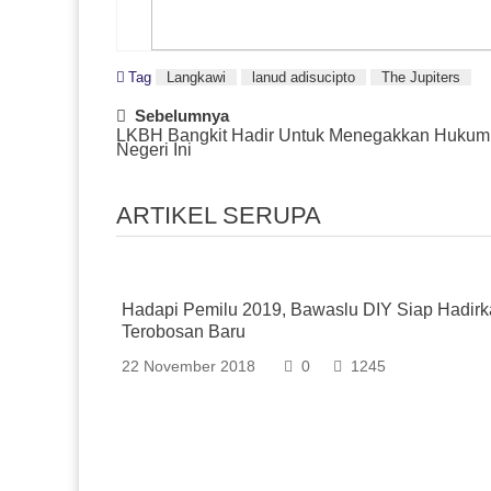
Tag
Langkawi
lanud adisucipto
The Jupiters
Post
Sebelumnya
LKBH Bangkit Hadir Untuk Menegakkan Hukum 
Navigation
Negeri Ini
ARTIKEL SERUPA
Hadapi Pemilu 2019, Bawaslu DIY Siap Hadir
Terobosan Baru
22 November 2018
0
1245