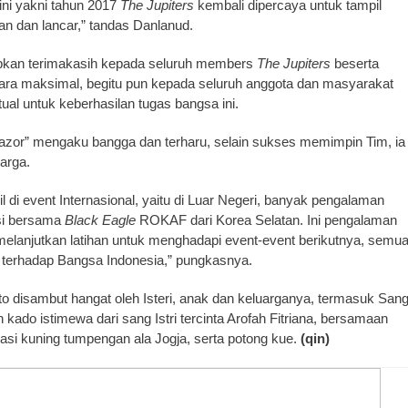
 ini yakni tahun 2017
The Jupiters
kembali dipercaya untuk tampil
n dan lancar,” tandas Danlanud.
pkan terimakasih kepada seluruh members
The Jupiters
beserta
ara maksimal, begitu pun kepada seluruh anggota dan masyarakat
ual untuk keberhasilan tugas bangsa ini.
Razor” mengaku bangga dan terharu, selain sukses memimpin Tim, ia
arga.
pil di event Internasional, yaitu di Luar Negeri, banyak pengalaman
asi bersama
Black Eagle
ROKAF dari Korea Selatan. Ini pengalaman
melanjutkan latihan untuk menghadapi event-event berikutnya, semu
n terhadap Bangsa Indonesia,” pungkasnya.
to disambut hangat oleh Isteri, anak dan keluarganya, termasuk San
ado istimewa dari sang Istri tercinta Arofah Fitriana, bersamaan
asi kuning tumpengan ala Jogja, serta potong kue.
(qin)