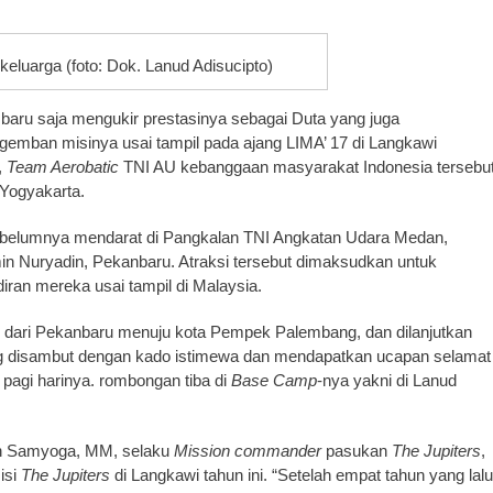
eluarga (foto: Dok. Lanud Adisucipto)
baru saja mengukir prestasinya sebagai Duta yang juga
mban misinya usai tampil pada ajang LIMA’ 17 di Langkawi
,
Team Aerobatic
TNI AU kebanggaan masyarakat Indonesia tersebu
Yogyakarta.
belumnya mendarat di Pangkalan TNI Angkatan Udara Medan,
n Nuryadin, Pekanbaru. Atraksi tersebut dimaksudkan untuk
ran mereka usai tampil di Malaysia.
ah dari Pekanbaru menuju kota Pempek Palembang, dan dilanjutkan
g disambut dengan kado istimewa dan mendapatkan ucapan selamat
 pagi harinya. rombongan tiba di
Base Camp
-nya yakni di Lanud
an Samyoga, MM, selaku
Mission commander
pasukan
The Jupiters
,
isi
The Jupiters
di Langkawi tahun ini. “Setelah empat tahun yang lalu