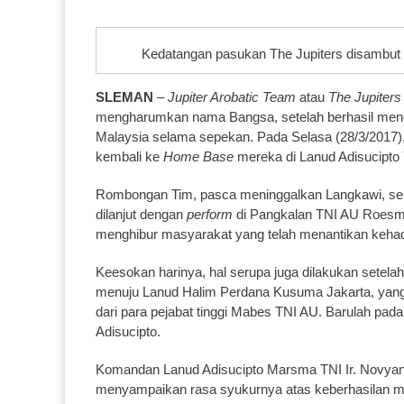
Kedatangan pasukan The Jupiters disambut k
SLEMAN
–
Jupiter Arobatic Team
atau
The Jupiters
mengharumkan nama Bangsa, setelah berhasil menge
Malaysia selama sepekan. Pada Selasa (28/3/2017)
kembali ke
Home Base
mereka di Lanud Adisucipto 
Rombongan Tim, pasca meninggalkan Langkawi, se
dilanjut dengan
perform
di Pangkalan TNI AU Roesmi
menghibur masyarakat yang telah menantikan kehadi
Keesokan harinya, hal serupa juga dilakukan setel
menuju Lanud Halim Perdana Kusuma Jakarta, yan
dari para pejabat tinggi Mabes TNI AU. Barulah pada
Adisucipto.
Komandan Lanud Adisucipto Marsma TNI Ir. Novy
menyampaikan rasa syukurnya atas keberhasilan m