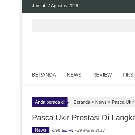
Skip
Jum'at, 7 Agustus 2026
to
content
BERANDA
NEWS
REVIEW
FIKSI
Anda berada di
Beranda >
News
>
Pasca Ukir 
Pasca Ukir Prestasi Di Langk
News
oleh
admin
-
29 Maret 2017