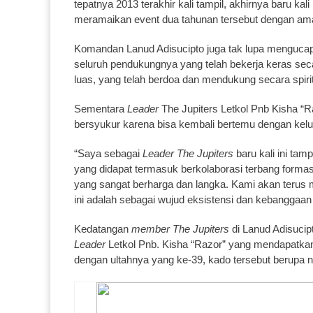
tepatnya 2013 terakhir kali tampil, akhirnya baru kali
meramaikan event dua tahunan tersebut dengan ama
Komandan Lanud Adisucipto juga tak lupa menguca
seluruh pendukungnya yang telah bekerja keras sec
luas, yang telah berdoa dan mendukung secara spirit
Sementara
Leader
The Jupiters Letkol Pnb Kisha “
bersyukur karena bisa kembali bertemu dengan kelu
“Saya sebagai
Leader The Jupiters
baru kali ini tam
yang didapat termasuk berkolaborasi terbang form
yang sangat berharga dan langka. Kami akan terus 
ini adalah sebagai wujud eksistensi dan kebanggaa
Kedatangan
member The Jupiters
di Lanud Adisucip
Leader
Letkol Pnb. Kisha “Razor” yang mendapatkan k
dengan ultahnya yang ke-39, kado tersebut berupa n