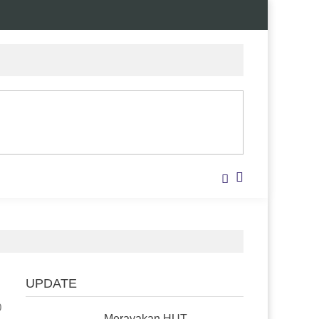
UPDATE
0
Merayakan HUT