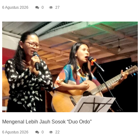
6 Agustus 2026
0
27
Mengenal Lebih Jauh Sosok “Duo Ordo”
6 Agustus 2026
0
22