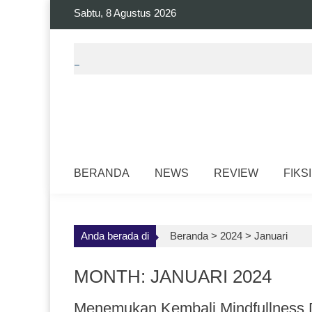
Skip
Sabtu, 8 Agustus 2026
to
content
BERANDA
NEWS
REVIEW
FIKSI
Anda berada di
Beranda >
2024
>
Januari
MONTH: JANUARI 2024
Menemukan Kembali Mindfullness 