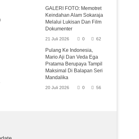
GALERI FOTO: Memotret
Keindahan Alam Sokaraja
0
Melalui Lukisan Dan Film
Dokumenter
21 Juli 2026
0
62
Pulang Ke Indonesia,
Mario Aji Dan Veda Ega
Pratama Berupaya Tampil
Maksimal Di Balapan Seri
Mandalika
20 Juli 2026
0
56
date