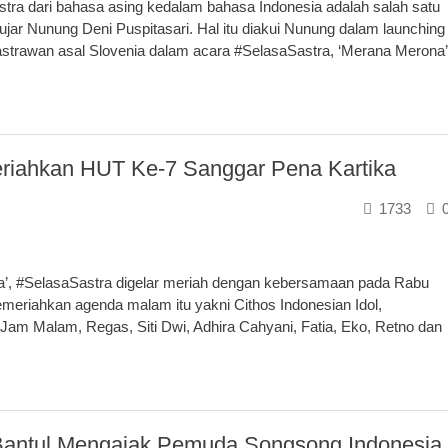
tra dari bahasa asing kedalam bahasa Indonesia adalah salah satu
ujar Nunung Deni Puspitasari. Hal itu diakui Nunung dalam launching
astrawan asal Slovenia dalam acara #SelasaSastra, ‘Merana Merona’
eriahkan HUT Ke-7 Sanggar Pena Kartika
1733
, #SelasaSastra digelar meriah dengan kebersamaan pada Rabu
emeriahkan agenda malam itu yakni Cithos Indonesian Idol,
Jam Malam, Regas, Siti Dwi, Adhira Cahyani, Fatia, Eko, Retno dan
 Bantul Mengajak Pemuda Songsong Indonesia