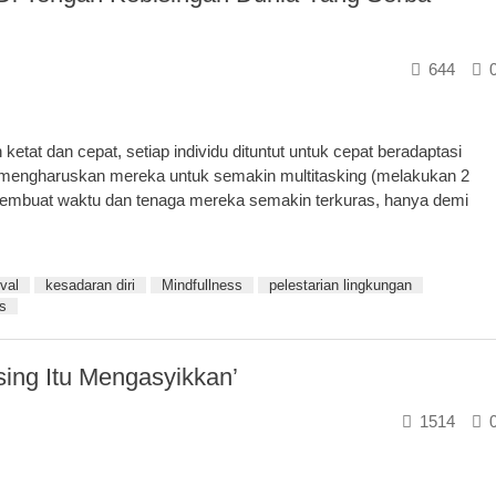
644
tat dan cepat, setiap individu dituntut untuk cepat beradaptasi
a mengharuskan mereka untuk semakin multitasking (melakukan 2
 membuat waktu dan tenaga mereka semakin terkuras, hanya demi
val
kesadaran diri
Mindfullness
pelestarian lingkungan
ss
ing Itu Mengasyikkan’
1514