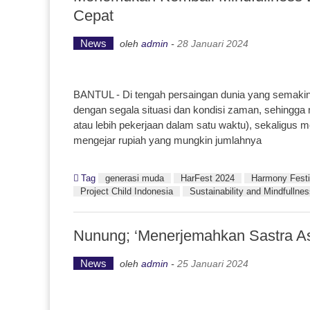
Cepat
News
oleh
admin
-
28 Januari 2024
BANTUL - Di tengah persaingan dunia yang semakin ke
dengan segala situasi dan kondisi zaman, sehingg
atau lebih pekerjaan dalam satu waktu), sekaligus
mengejar rupiah yang mungkin jumlahnya
Tag
generasi muda
HarFest 2024
Harmony Festi
Project Child Indonesia
Sustainability and Mindfullne
Nunung; ‘Menerjemahkan Sastra As
News
oleh
admin
-
25 Januari 2024