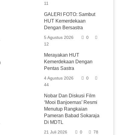
11
GALERI FOTO: Sambut
HUT Kemerdekaan
Dengan Bersastra
5 Agustus 2026
0
12
Merayakan HUT
Kemerdekaan Dengan
0
Pentas Sastra
4 Agustus 2026
0
44
Nobar Dan Diskusi Film
‘Mooi Banjoemas’ Resmi
Menutup Rangkaian
Pameran Babad Sokaraja
Di MDTL
21 Juli 2026
0
78