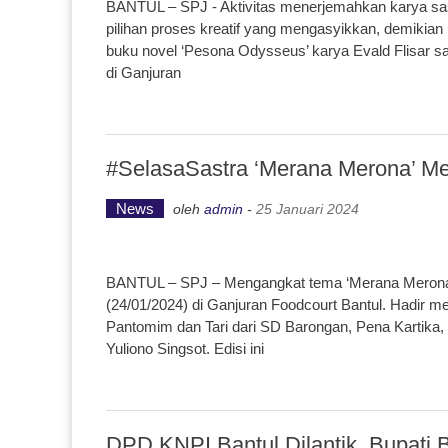
BANTUL – SPJ - Aktivitas menerjemahkan karya sas
pilihan proses kreatif yang mengasyikkan, demikian 
buku novel ‘Pesona Odysseus’ karya Evald Flisar s
di Ganjuran
#SelasaSastra ‘Merana Merona’ M
News
oleh
admin
-
25 Januari 2024
BANTUL – SPJ – Mengangkat tema ‘Merana Merona’
(24/01/2024) di Ganjuran Foodcourt Bantul. Hadir m
Pantomim dan Tari dari SD Barongan, Pena Kartika, 
Yuliono Singsot. Edisi ini
DPD KNPI Bantul Dilantik, Bupati