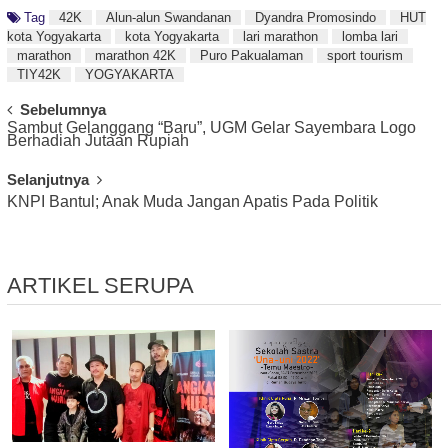
Tag
42K
Alun-alun Swandanan
Dyandra Promosindo
HUT
kota Yogyakarta
kota Yogyakarta
lari marathon
lomba lari
marathon
marathon 42K
Puro Pakualaman
sport tourism
TIY42K
YOGYAKARTA
Post
Sebelumnya
Sambut Gelanggang “Baru”, UGM Gelar Sayembara Logo
Navigation
Berhadiah Jutaan Rupiah
Selanjutnya
KNPI Bantul; Anak Muda Jangan Apatis Pada Politik
ARTIKEL SERUPA