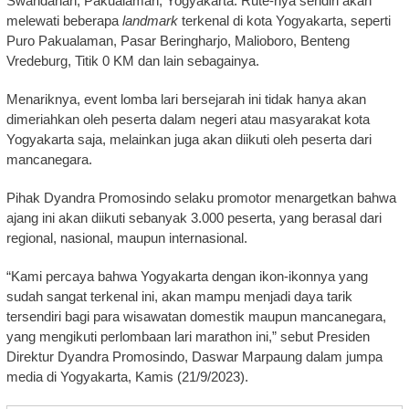
Swandanan, Pakualaman, Yogyakarta. Rute-nya sendiri akan
melewati beberapa
landmark
terkenal di kota Yogyakarta, seperti
Puro Pakualaman, Pasar Beringharjo, Malioboro, Benteng
Vredeburg, Titik 0 KM dan lain sebagainya.
Menariknya, event lomba lari bersejarah ini tidak hanya akan
dimeriahkan oleh peserta dalam negeri atau masyarakat kota
Yogyakarta saja, melainkan juga akan diikuti oleh peserta dari
mancanegara.
Pihak Dyandra Promosindo selaku promotor menargetkan bahwa
ajang ini akan diikuti sebanyak 3.000 peserta, yang berasal dari
regional, nasional, maupun internasional.
“Kami percaya bahwa Yogyakarta dengan ikon-ikonnya yang
sudah sangat terkenal ini, akan mampu menjadi daya tarik
tersendiri bagi para wisawatan domestik maupun mancanegara,
yang mengikuti perlombaan lari marathon ini,” sebut Presiden
Direktur Dyandra Promosindo, Daswar Marpaung dalam jumpa
media di Yogyakarta, Kamis (21/9/2023).