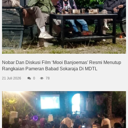
Nobar Dan Diskusi Film ‘Mooi Banjoemas’ Resmi Menutup
Rangkaian Pameran Babad Sokaraja Di MDTL
21 Juli 2026
0
78