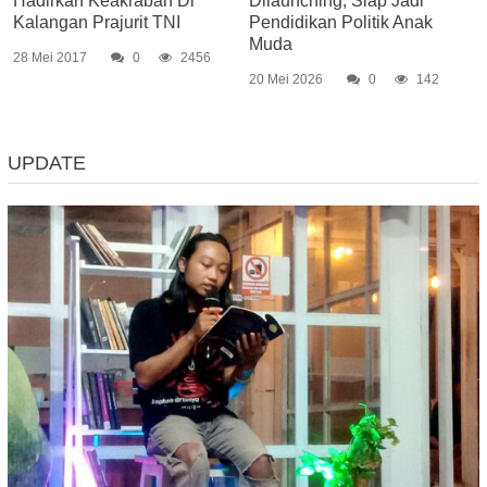
Hadirkan Keakraban Di
Dilaunching, Siap Jadi
Kalangan Prajurit TNI
Pendidikan Politik Anak
Muda
28 Mei 2017
0
2456
20 Mei 2026
0
142
UPDATE