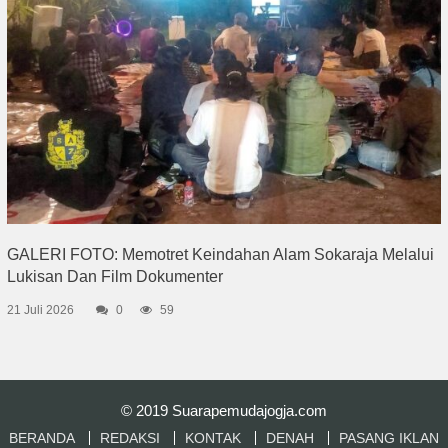
GALERI FOTO: Memotret Keindahan Alam Sokaraja Melalui
Lukisan Dan Film Dokumenter
21 Juli 2026
0
59
© 2019
Suarapemudajogja.com
BERANDA
REDAKSI
KONTAK
DENAH
PASANG IKLAN