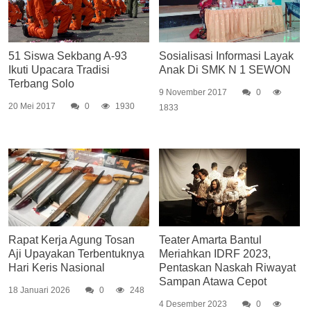
51 Siswa Sekbang A-93
Sosialisasi Informasi Layak
Ikuti Upacara Tradisi
Anak Di SMK N 1 SEWON
Terbang Solo
9 November 2017
0
20 Mei 2017
0
1930
1833
Rapat Kerja Agung Tosan
Teater Amarta Bantul
Aji Upayakan Terbentuknya
Meriahkan IDRF 2023,
Hari Keris Nasional
Pentaskan Naskah Riwayat
Sampan Atawa Cepot
18 Januari 2026
0
248
4 Desember 2023
0