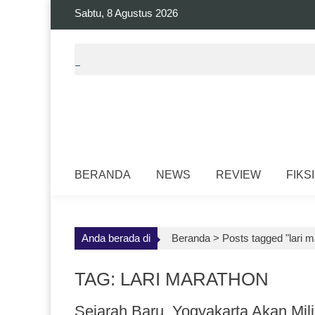
Skip
Sabtu, 8 Agustus 2026
to
content
BERANDA
NEWS
REVIEW
FIKSI
Anda berada di
Beranda >
Posts tagged "lari 
TAG: LARI MARATHON
Sejarah Baru, Yogyakarta Akan Mili