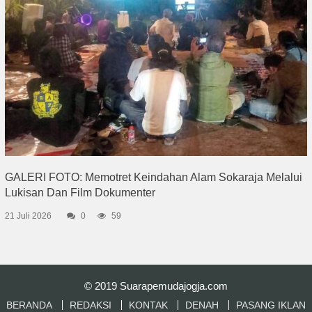
GALERI FOTO: Memotret Keindahan Alam Sokaraja Melalui
Lukisan Dan Film Dokumenter
21 Juli 2026
0
59
© 2019
Suarapemudajogja.com
BERANDA
REDAKSI
KONTAK
DENAH
PASANG IKLAN