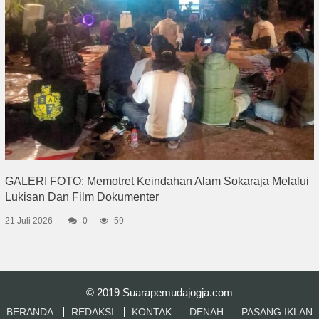
GALERI FOTO: Memotret Keindahan Alam Sokaraja Melalui
Lukisan Dan Film Dokumenter
21 Juli 2026
0
59
© 2019
Suarapemudajogja.com
BERANDA
REDAKSI
KONTAK
DENAH
PASANG IKLAN