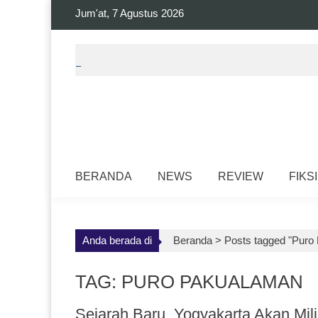
Skip
Jum'at, 7 Agustus 2026
to
content
BERANDA
NEWS
REVIEW
FIKSI
Anda berada di
Beranda >
Posts tagged "Puro
TAG: PURO PAKUALAMAN
Sejarah Baru, Yogyakarta Akan Mili