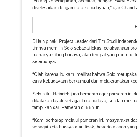
tentang keberagaman, obesitas, pangan,
climate ch
diselesaikan dengan cara kebudayaan,” ujar Chandr
F
Di lain pihak, Project Leader dari Tim Studi Indepen
timnya memilih Solo sebagai lokasi pelaksanaan pro
namanya silang budaya, atau tempat yang mempertem
seterusnya.
“Oleh karena itu kami melihat bahwa Solo merupaka
etnis kebudayaan berkumpul dan melaksanakan kegi
Selain itu, Heinrich juga berharap agar pameran in
dikatakan layak sebagai kota budaya, setelah melihat
tampilkan dari Pameran di BBY ini.
“Kami berharap melalui pameran ini, masyarakat da
sebagai kota budaya atau tidak, beserta alasan yang k