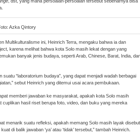
ange
, dst, yang mana persoalan-persoalan tersebut sebenarnya bisa
a.
oto: Azka Qintory
den Multikulturalisme ini, Heinrich Terra, mengaku bahwa ia dan
ject, karena melihat bahwa kota Solo masih lekat dengan yang
ukan banyak jenis budaya, seperti Arab, Chinese, Barat, India, da
n suatu “laboratorium budaya”, yang dapat menjadi wadah berbagai
atan,” sebut Heinrich yang ditemui usai acara pembukaan.
i dapat memberi jawaban ke masyarakat, apakah kota Solo masih
 cuplikan hasil riset berupa foto, video, dan buku yang mereka
pat menarik suatu refleksi, apakah memang Solo masih layak disebut
uat di balik jawaban ‘ya’ atau ‘tidak’ tersebut,” tambah Heinrich.