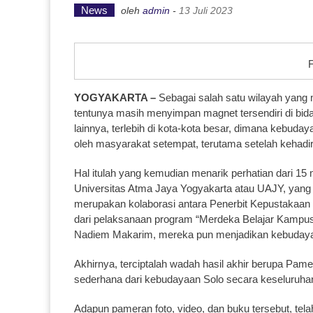
News
oleh
admin
-
13 Juli 2023
F
YOGYAKARTA –
Sebagai salah satu wilayah yang 
tentunya masih menyimpan magnet tersendiri di bidan
lainnya, terlebih di kota-kota besar, dimana kebudaya
oleh masyarakat setempat, terutama setelah kehadi
Hal itulah yang kemudian menarik perhatian dari 15 
Universitas Atma Jaya Yogyakarta atau UAJY, yang 
merupakan kolaborasi antara Penerbit Kepustakaan
dari pelaksanaan program “Merdeka Belajar Kampus
Nadiem Makarim, mereka pun menjadikan kebudayaan 
Akhirnya, terciptalah wadah hasil akhir berupa Pame
sederhana dari kebudayaan Solo secara keseluruhan, 
Adapun pameran foto, video, dan buku tersebut, te