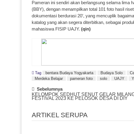
Pameran ini sendiri akan berlangsung selama lima h
(BBY), dengan menampilkan total 101 foto hasil rise
dokumentasi berdurasi 20’, yang mencuplik bagaiman
katalog yang akan segera diterbitkan, sebagai produ
mahasiswa FISIP UAJY.
(qin)
Tag
bentara Budaya Yogyakarta
Budaya Solo
Ce
Merdeka Belajar
pameran foto
solo
UAJY
Post
Sebelumnya
KELOMPOK SEDHUT SENUT GELAR MILAN
Navigation
FESTIVAL 2023 KE PELOSOK DESA DI DIY
ARTIKEL SERUPA