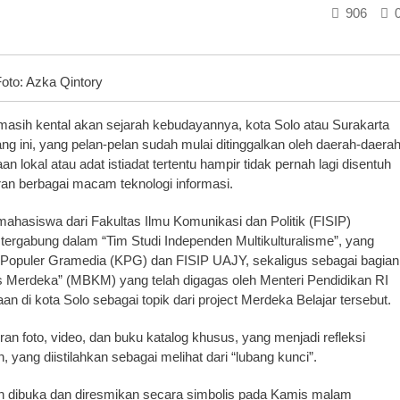
906
oto: Azka Qintory
masih kental akan sejarah kebudayannya, kota Solo atau Surakarta
g ini, yang pelan-pelan sudah mulai ditinggalkan oleh daerah-daera
an lokal atau adat istiadat tertentu hampir tidak pernah lagi disentuh
ran berbagai macam teknologi informasi.
mahasiswa dari Fakultas Ilmu Komunikasi dan Politik (FISIP)
tergabung dalam “Tim Studi Independen Multikulturalisme”, yang
 Populer Gramedia (KPG) dan FISIP UAJY, sekaligus sebagai bagian
 Merdeka” (MBKM) yang telah digagas oleh Menteri Pendidikan RI
di kota Solo sebagai topik dari project Merdeka Belajar tersebut.
ran foto, video, dan buku katalog khusus, yang menjadi refleksi
yang diistilahkan sebagai melihat dari “lubang kunci”.
lah dibuka dan diresmikan secara simbolis pada Kamis malam