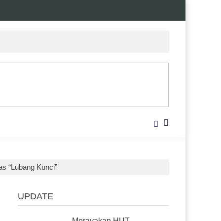
as “Lubang Kunci”
UPDATE
Merayakan HUT