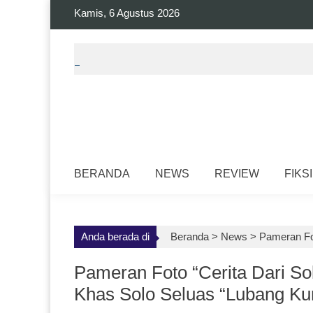
Skip
Kamis, 6 Agustus 2026
to
content
BERANDA
NEWS
REVIEW
FIKSI
Anda berada di
Beranda >
News
>
Pameran Fot
Pameran Foto “Cerita Dari So
Khas Solo Seluas “Lubang Ku