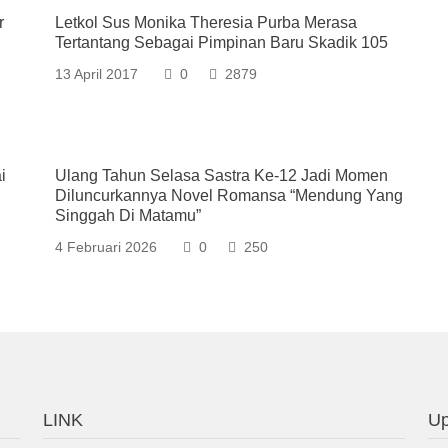
r
Letkol Sus Monika Theresia Purba Merasa
Tertantang Sebagai Pimpinan Baru Skadik 105
13 April 2017
0
2879
i
Ulang Tahun Selasa Sastra Ke-12 Jadi Momen
Diluncurkannya Novel Romansa “Mendung Yang
Singgah Di Matamu”
4 Februari 2026
0
250
LINK
Up