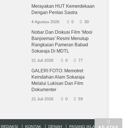
Merayakan HUT Kemerdekaan
Dengan Pentas Sastra
4 Agustus 2026
0
30
Nobar Dan Diskusi Film ‘Mooi
Banjoemas’ Resmi Menutup
Rangkaian Pameran Babad
Sokaraja Di MDTL
21 Juli 2026
0
77
GALERI FOTO: Memotret
Keindahan Alam Sokaraja
Melalui Lukisan Dan Film
Dokumenter
21 Juli 2026
0
59
REDAKSI
KONTAK
DENAH
PASANG IKLAN
KE ATAS