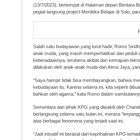
(13/7/2023), bertempat di Halaman depan Bentara B
pegiat langsung project Merdeka Belajar di Solo, pa
F
Salah satu budayawan yang turut hadir, Romo Sind
anak muda, yang masih memperhatikan dan peduli d
keberadaannya, terutama akibat dari kemajuan tekn
dilakukan oleh anak-anak muda dari Atma Jaya, yan
“Saya hampir tidak bisa membayangkan, bahwa me
kebudayaan itu. Karena selama ini, kita seperti dib
bahkan oleh agama,” kata Romo dalam sambutannya
Sementara dari pihak KPG yang diwakili oleh Chandr
berlangsung selama satu bulan ini, merasa “terpangg
atas berbagai fenomena yang terjadi saat ini.
“Jadi inisiatif ini berasal dari keprihatinan KPG te