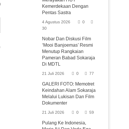
0
Kemerdekaan Dengan
Pentas Sastra
4 Agustus 2026
0
30
Nobar Dan Diskusi Film
‘Mooi Banjoemas’ Resmi
h
Menutup Rangkaian
Pameran Babad Sokaraja
Di MDTL
21 Juli 2026
0
77
GALERI FOTO: Memotret
Keindahan Alam Sokaraja
Melalui Lukisan Dan Film
Dokumenter
21 Juli 2026
0
59
Pulang Ke Indonesia,