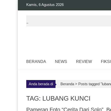
Skip
Kamis, 6 Agustus 2026
to
content
BERANDA
NEWS
REVIEW
FIKSI
Anda berada di
Beranda >
Posts tagged "luban
TAG: LUBANG KUNCI
Pameran Foto “Cerita Dari Solo”,