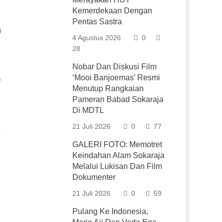
Kemerdekaan Dengan
Pentas Sastra
0
4 Agustus 2026
0
28
Nobar Dan Diskusi Film
‘Mooi Banjoemas’ Resmi
h
Menutup Rangkaian
Pameran Babad Sokaraja
Di MDTL
21 Juli 2026
0
77
GALERI FOTO: Memotret
Keindahan Alam Sokaraja
Melalui Lukisan Dan Film
Dokumenter
21 Juli 2026
0
59
Pulang Ke Indonesia,