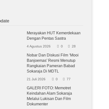
date
Merayakan HUT Kemerdekaan
Dengan Pentas Sastra
4 Agustus 2026
0
28
Nobar Dan Diskusi Film ‘Mooi
Banjoemas’ Resmi Menutup
Rangkaian Pameran Babad
Sokaraja Di MDTL
21 Juli 2026
0
77
GALERI FOTO: Memotret
Keindahan Alam Sokaraja
Melalui Lukisan Dan Film
Dokumenter