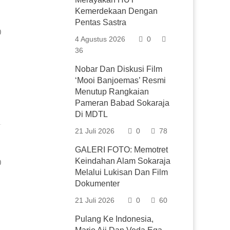
Kemerdekaan Dengan
Pentas Sastra
0
4 Agustus 2026
0
36
Nobar Dan Diskusi Film
‘Mooi Banjoemas’ Resmi
Menutup Rangkaian
Pameran Babad Sokaraja
Di MDTL
21 Juli 2026
0
78
GALERI FOTO: Memotret
Keindahan Alam Sokaraja
0
Melalui Lukisan Dan Film
Dokumenter
21 Juli 2026
0
60
Pulang Ke Indonesia,