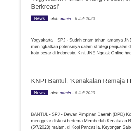
Berkreasi’
News
oleh
admin
-
6 Juli 2023
Yogyakarta – SPJ - Sudah enam tahun lamanya JN
meningkatkan potensinya dalam strategi penjualan di
kota besar di Indonesia. Kini, JNE Ngajak Online had
KNPI Bantul, ‘Kenakalan Remaja Ha
News
oleh
admin
-
6 Juli 2023
BANTUL - SPJ - Dewan Pimpinan Daerah (DPD) Kom
menggelar diskusi bertema Membedah Kenakalan R
(5/7/2023) malam, di Kopi Pancasila, Keyongan Sa