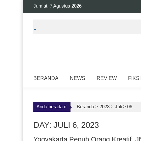
Skip
Jum'at, 7 Agustus 2026
to
content
BERANDA
NEWS
REVIEW
FIKSI
Anda berada di
Beranda >
2023
>
Juli
>
06
DAY: JULI 6, 2023
Yogyakarta Penuh Orang Kreatif, 