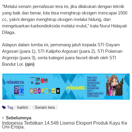
“Melalui senam pernafasan tera ini, jika dilakukan dengan teknik
yang baik dan benar, kita bisa menghirup oksigen mencapai 1500
cc, yakni dengan menghirup oksigen melalui hidung, dan
mengeluarkan karbondioksida melalui mulut,” kata Nurul Hidayati
Dilaga.
Adapun dalam lomba ini, pemenang jatuh kepada STI Gayam
Argosari (juara 1), STI Kalijoho Argosari (juara 2), STI Polaman
Argorejo (juara 3), serta kategori juara favorit diraih oleh STI
Bandut Lor.
(qin)
Tag
kartini
Senam tera
Post
Sebelumnya
Indonesia Terbitkan 14.548 Lisensi Eksport Produk Kayu Ke
Navigation
Uni-Eropa.