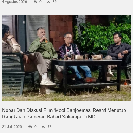
4 Agustus 2026
0
39
Nobar Dan Diskusi Film ‘Mooi Banjoemas’ Resmi Menutup
Rangkaian Pameran Babad Sokaraja Di MDTL
21 Juli 2026
0
78