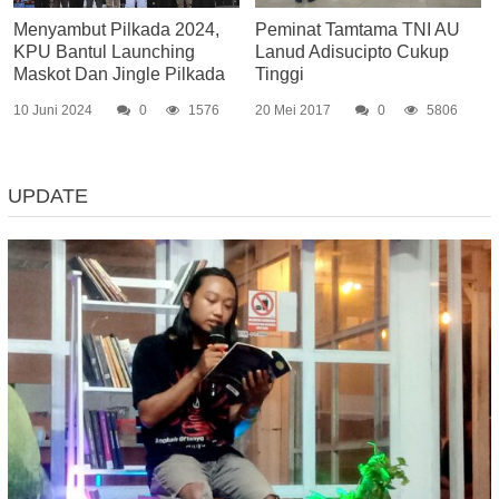
Menyambut Pilkada 2024,
Peminat Tamtama TNI AU
KPU Bantul Launching
Lanud Adisucipto Cukup
Maskot Dan Jingle Pilkada
Tinggi
10 Juni 2024
0
1576
20 Mei 2017
0
5806
UPDATE