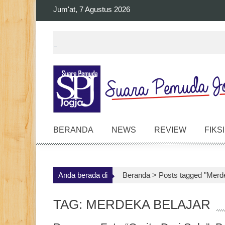
Skip
Jum'at, 7 Agustus 2026
to
content
BERANDA
NEWS
REVIEW
FIKSI
Anda berada di
Beranda >
Posts tagged "Merde
TAG: MERDEKA BELAJAR