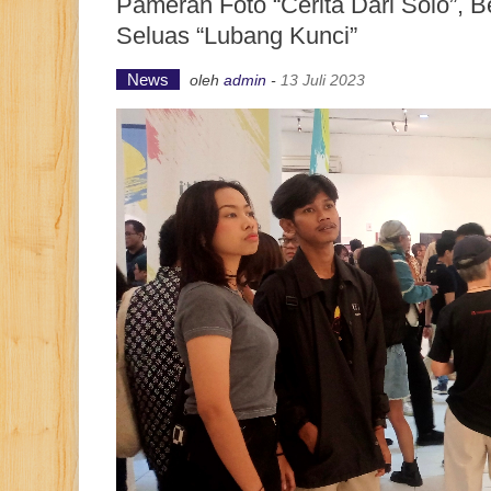
Pameran Foto “Cerita Dari Solo”,
Seluas “Lubang Kunci”
News
oleh
admin
-
13 Juli 2023