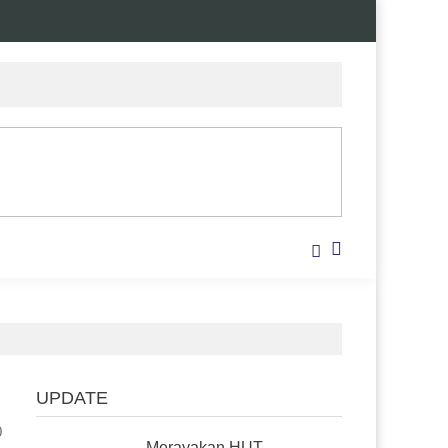
UPDATE
0
Merayakan HUT