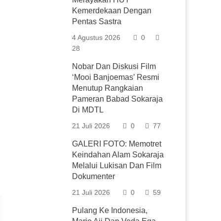
Kemerdekaan Dengan
Pentas Sastra
4 Agustus 2026
0
28
Nobar Dan Diskusi Film
‘Mooi Banjoemas’ Resmi
Menutup Rangkaian
Pameran Babad Sokaraja
Di MDTL
21 Juli 2026
0
77
GALERI FOTO: Memotret
Keindahan Alam Sokaraja
Melalui Lukisan Dan Film
Dokumenter
21 Juli 2026
0
59
Pulang Ke Indonesia,