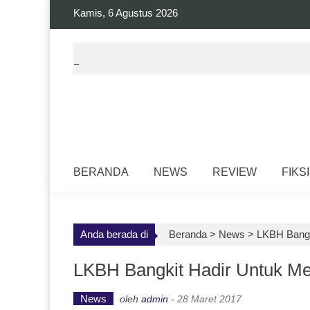
Skip
Kamis, 6 Agustus 2026
to
content
BERANDA
NEWS
REVIEW
FIKSI
Anda berada di
Beranda >
News
>
LKBH Bangk
LKBH Bangkit Hadir Untuk Me
News
oleh
admin
-
28 Maret 2017