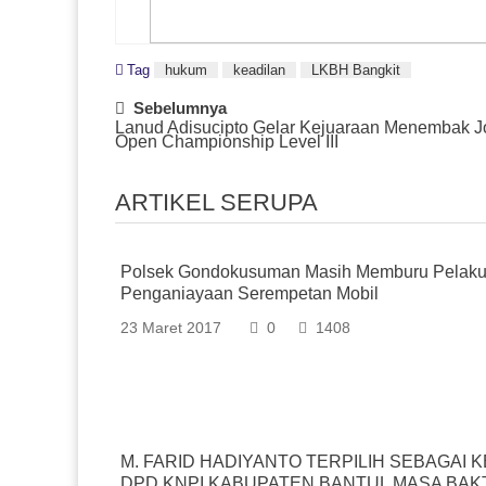
Tag
hukum
keadilan
LKBH Bangkit
Post
Sebelumnya
Lanud Adisucipto Gelar Kejuaraan Menembak J
Navigation
Open Championship Level III
ARTIKEL SERUPA
Polsek Gondokusuman Masih Memburu Pelak
Penganiayaan Serempetan Mobil
23 Maret 2017
0
1408
M. FARID HADIYANTO TERPILIH SEBAGAI 
DPD KNPI KABUPATEN BANTUL MASA BAK