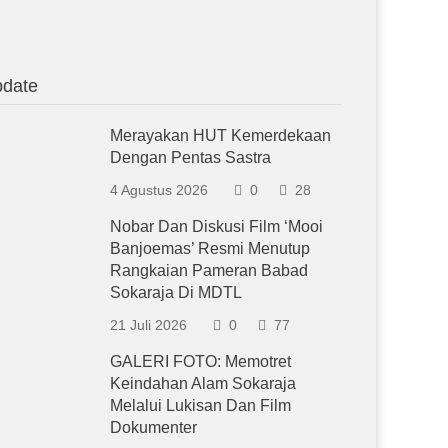
date
Merayakan HUT Kemerdekaan
Dengan Pentas Sastra
4 Agustus 2026
0
28
Nobar Dan Diskusi Film ‘Mooi
Banjoemas’ Resmi Menutup
Rangkaian Pameran Babad
Sokaraja Di MDTL
21 Juli 2026
0
77
GALERI FOTO: Memotret
Keindahan Alam Sokaraja
Melalui Lukisan Dan Film
Dokumenter