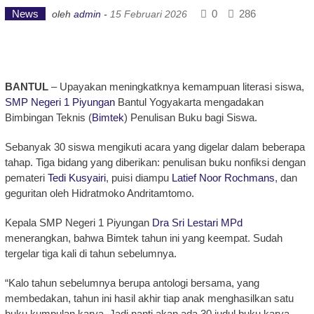
News
0
286
oleh
admin
-
15 Februari 2026
BANTUL
– Upayakan meningkatknya kemampuan literasi siswa,
SMP Negeri 1 Piyungan
Bantul Yogyakarta mengadakan
Bimbingan Teknis (
Bimtek
) Penulisan Buku bagi Siswa.
Sebanyak 30 siswa mengikuti acara yang digelar dalam beberapa
tahap. Tiga bidang yang diberikan: penulisan buku nonfiksi dengan
pemateri
Tedi Kusyairi
, puisi diampu
Latief Noor Rochmans
, dan
geguritan oleh Hidratmoko Andritamtomo.
Kepala SMP Negeri 1 Piyungan
Dra Sri Lestari MPd
menerangkan, bahwa Bimtek tahun ini yang keempat. Sudah
tergelar tiga kali di tahun sebelumnya.
“Kalo tahun sebelumnya berupa antologi bersama, yang
membedakan, tahun ini hasil akhir tiap anak menghasilkan satu
buku kumpulan karya. Jadi nanti akan ada 30 judul buku karya