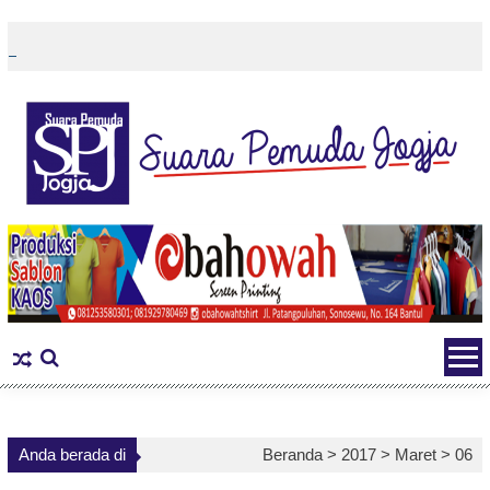
Skip
to
content
Anda berada di
Beranda >
2017
>
Maret
>
06