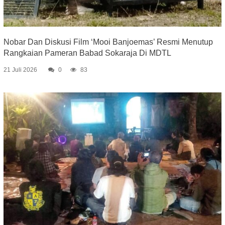
Nobar Dan Diskusi Film ‘Mooi Banjoemas’ Resmi Menutup
Rangkaian Pameran Babad Sokaraja Di MDTL
21 Juli 2026
0
83