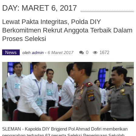
DAY: MARET 6, 2017
Lewat Pakta Integritas, Polda DIY
Berkomitmen Rekrut Anggota Terbaik Dalam
Proses Seleksi
News
0
1672
oleh
admin
-
6 Maret 2017
SLEMAN - Kapolda DIY Brigjend Pol Ahmad Dofiri memberikan
pengarahan terhadap 63 peserta Seleksi Penerimaan Sekolah