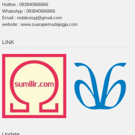
Hotline : 083840666866
WhatsApp : 083840666866
Email : redaksispj@gmail.com
website : www.suarapemudajogja.com
LINK
Update