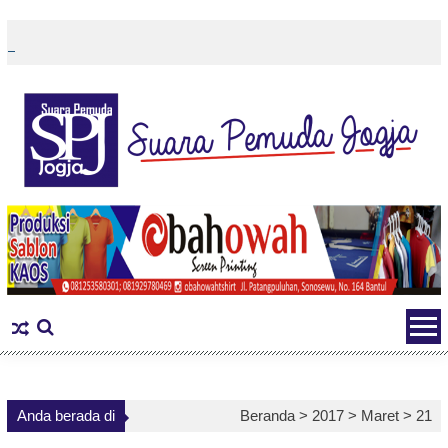
Skip
to
content
Anda berada di
Beranda >
2017
>
Maret
>
21