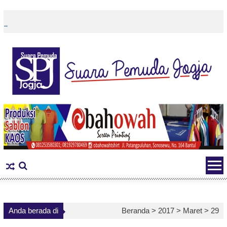
Skip
to
content
Anda berada di
Beranda >
2017
>
Maret
>
29