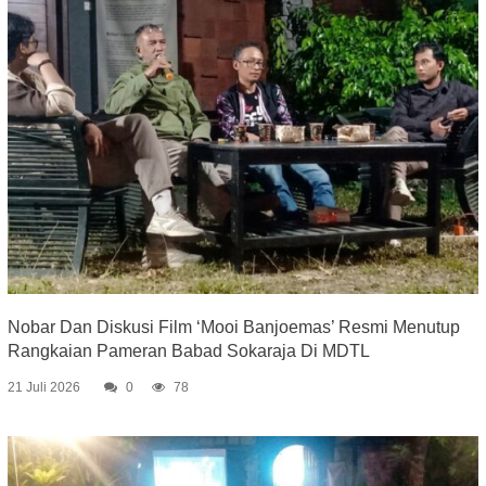
Nobar Dan Diskusi Film ‘Mooi Banjoemas’ Resmi Menutup
Rangkaian Pameran Babad Sokaraja Di MDTL
21 Juli 2026
0
78