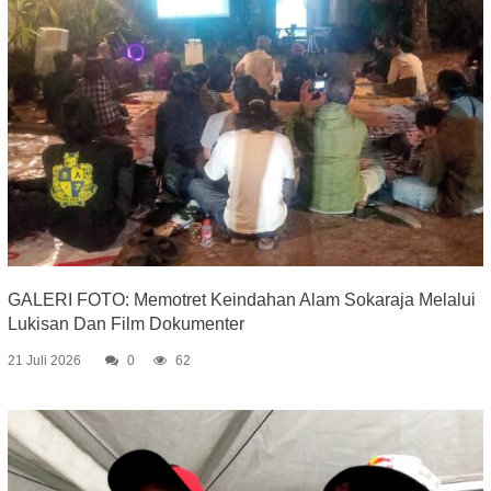
GALERI FOTO: Memotret Keindahan Alam Sokaraja Melalui
Lukisan Dan Film Dokumenter
21 Juli 2026
0
62