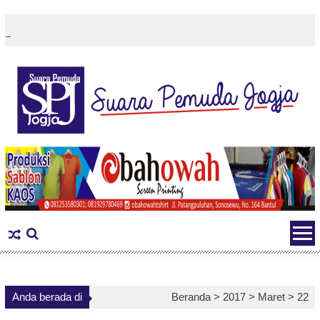
Skip
to
content
Anda berada di
Beranda >
2017
>
Maret
>
22